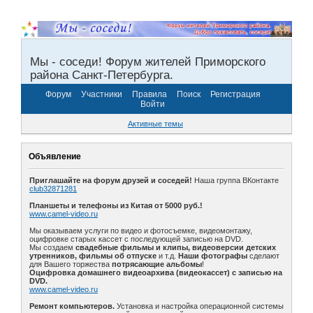
Мы - соседи! Форум жителей Приморского
района Санкт-Петербурга.
Форум
Участники
Правила
Поиск
Регистрация
Войти
Активные темы
Объявление
Приглашайте на форум друзей и соседей!
Наша группа ВКонтакте
club32871281
Планшеты и телефоны из Китая от 5000 руб.!
www.camel-video.ru
Мы оказываем услуги по видео и фотосъемке, видеомонтажу,
оцифровке старых кассет с последующей записью на DVD.
Мы создаем
свадебные фильмы и клипы, видеоверсии детских
утренников, фильмы об отпуске
и т.д.
Наши фотографы
сделают
для Вашего торжества
потрясающие альбомы
!
Оцифровка домашнего видеоархива (видеокассет) с записью на
DVD.
www.camel-video.ru
Ремонт компьютеров.
Установка и настройка операционной системы