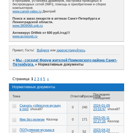
и программ, установка драйверов, настройка проводных и
беспроводных сетей (WiFi), помощь в приобретении и сборке
компьютеров.
www.camel-video.ru
Дмитрий
Поиск и заказ лекарств в аптеках Санкт-Петербурга и
Ленинградской области.
www.3809066.spb.ru
Антивирус DrWeb от 600 руб./год!!!
www.acmespb.ru
Привет, Гость!
Войдите
или
зарегистрируйтесь
.
»
Мы - соседи! Форум жителей Приморского района Санкт-
Петербурга.
»
Нормативные документы
Страница:
1
2
3
4
5
»
Нормативные документы
Последнее
Тема
Ответов
Просмотров
сообщение
Скачать узбекскую музыку
2024-01-09
0
240
в mp3
shuxa97
23:53:47
shuxa97
2023-05-11
Мир без религии
Kissnop
0
171
22:27:25
Kissnop
ПОПулярная музыка в
2023-04-24
0
52