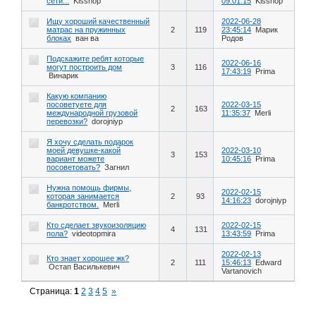
сети...
Kissnop
09:01:15
Kissnop
Ищу хороший качественный
2022-06-28
матрас на пружинных
2
119
23:45:14
Марик
блоках
ван ва
Родов
Подскажите ребят которые
2022-06-16
могут построить дом
3
116
17:43:19
Prima
Винарик
Какую компанию
посоветуете для
2022-03-15
2
163
международной грузовой
11:35:37
Merli
перевозки?
dorojniyp
Я хочу сделать подарок
моей девушке-какой
2022-03-10
3
153
вариант можете
10:45:16
Prima
посоветовать?
Загнил
Нужна помощь фирмы,
2022-02-15
которая занимается
2
93
14:16:23
dorojniyp
банкротством.
Merli
Кто сделает звукоизоляцию
2022-02-15
4
131
пола?
videotopmira
13:43:59
Prima
2022-02-13
Кто знает хорошее жк?
2
111
15:46:13
Edward
Остап Василькевич
Vartanovich
Страница:
1
2
3
4
5
»