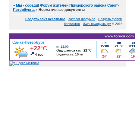
»
Мы - соседи! Форум жителей Приморского района Санкт-
Петербурга.
»
Нормативные документы
Создать сайт бесплатно
·
Каталог форумов
·
Создать форум
бесплатно
·
ЖивыеФорумы.ру
© 2015