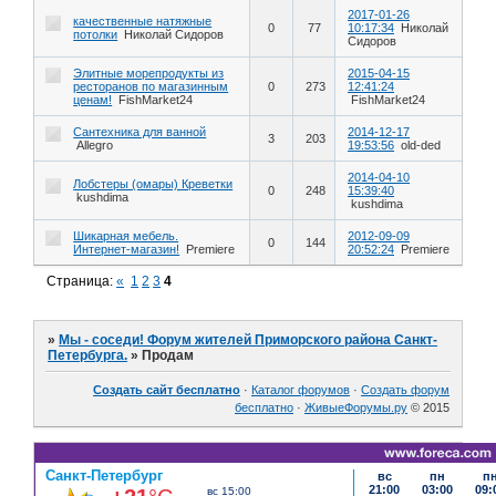
2017-01-26
качественные натяжные
0
77
10:17:34
Николай
потолки
Николай Сидоров
Сидоров
Элитные морепродукты из
2015-04-15
ресторанов по магазинным
0
273
12:41:24
ценам!
FishMarket24
FishMarket24
Сантехника для ванной
2014-12-17
3
203
Allegro
19:53:56
old-ded
2014-04-10
Лобстеры (омары) Креветки
0
248
15:39:40
kushdima
kushdima
Шикарная мебель.
2012-09-09
0
144
Интернет-магазин!
Premiere
20:52:24
Premiere
Страница:
«
1
2
3
4
»
Мы - соседи! Форум жителей Приморского района Санкт-
Петербурга.
»
Продам
Создать сайт бесплатно
·
Каталог форумов
·
Создать форум
бесплатно
·
ЖивыеФорумы.ру
© 2015