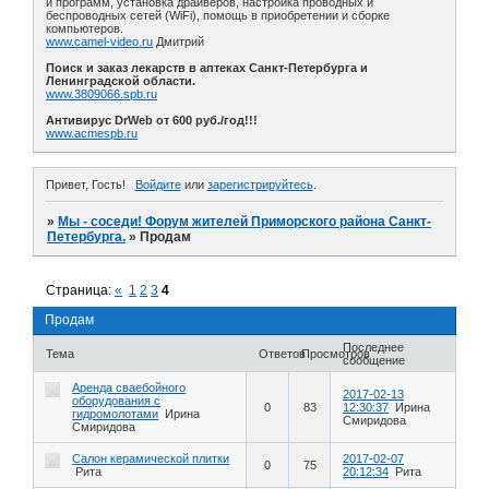
и программ, установка драйверов, настройка проводных и
беспроводных сетей (WiFi), помощь в приобретении и сборке
компьютеров.
www.camel-video.ru
Дмитрий
Поиск и заказ лекарств в аптеках Санкт-Петербурга и
Ленинградской области.
www.3809066.spb.ru
Антивирус DrWeb от 600 руб./год!!!
www.acmespb.ru
Привет, Гость!
Войдите
или
зарегистрируйтесь
.
»
Мы - соседи! Форум жителей Приморского района Санкт-
Петербурга.
»
Продам
Страница:
«
1
2
3
4
Продам
Последнее
Тема
Ответов
Просмотров
сообщение
Аренда сваебойного
2017-02-13
оборудования с
0
83
12:30:37
Ирина
гидромолотами
Ирина
Смиридова
Смиридова
Салон керамической плитки
2017-02-07
0
75
Рита
20:12:34
Рита