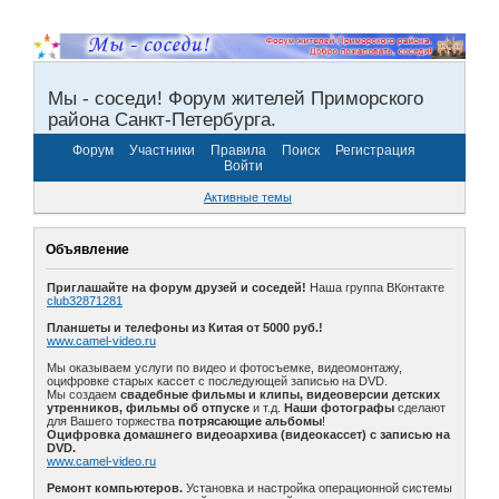
Мы - соседи! Форум жителей Приморского
района Санкт-Петербурга.
Форум
Участники
Правила
Поиск
Регистрация
Войти
Активные темы
Объявление
Приглашайте на форум друзей и соседей!
Наша группа ВКонтакте
club32871281
Планшеты и телефоны из Китая от 5000 руб.!
www.camel-video.ru
Мы оказываем услуги по видео и фотосъемке, видеомонтажу,
оцифровке старых кассет с последующей записью на DVD.
Мы создаем
свадебные фильмы и клипы, видеоверсии детских
утренников, фильмы об отпуске
и т.д.
Наши фотографы
сделают
для Вашего торжества
потрясающие альбомы
!
Оцифровка домашнего видеоархива (видеокассет) с записью на
DVD.
www.camel-video.ru
Ремонт компьютеров.
Установка и настройка операционной системы