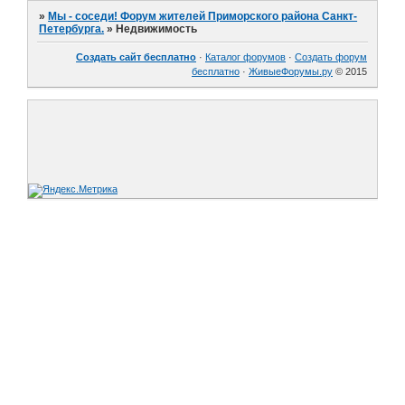
»
Мы - соседи! Форум жителей Приморского района Санкт-
Петербурга.
»
Недвижимость
Создать сайт бесплатно
·
Каталог форумов
·
Создать форум
бесплатно
·
ЖивыеФорумы.ру
© 2015