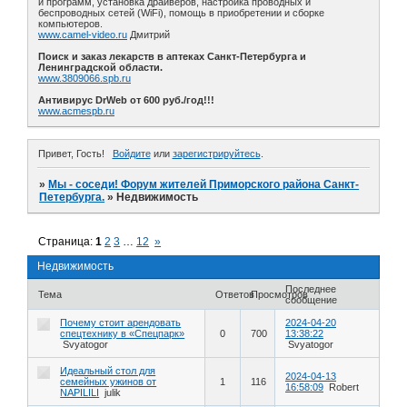
и программ, установка драйверов, настройка проводных и
беспроводных сетей (WiFi), помощь в приобретении и сборке
компьютеров.
www.camel-video.ru
Дмитрий
Поиск и заказ лекарств в аптеках Санкт-Петербурга и
Ленинградской области.
www.3809066.spb.ru
Антивирус DrWeb от 600 руб./год!!!
www.acmespb.ru
Привет, Гость!
Войдите
или
зарегистрируйтесь
.
»
Мы - соседи! Форум жителей Приморского района Санкт-
Петербурга.
»
Недвижимость
Страница:
1
2
3
…
12
»
Недвижимость
Последнее
Тема
Ответов
Просмотров
сообщение
Почему стоит арендовать
2024-04-20
спецтехнику в «Спецпарк»
0
700
13:38:22
Svyatogor
Svyatogor
Идеальный стол для
2024-04-13
семейных ужинов от
1
116
16:58:09
Robert
NAPILILI
julik