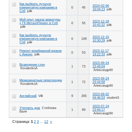
Как выбрать лучшую
2024-02-06
клининговую компанию в
0
45
16:04:13
julik
Спб
julik
Мой опыт заказа арматуры
2023-12-18
у ГК МеталлПроект в Спб
0
55
10:42:22
julik
julik
Как выбрать лучшую
2023-12-15
клининговую компанию в
0
109
10:30:29
julik
Спб
julik
Ремонт мембранной кровли
2023-11-17
0
53
с Анконс
julik
19:22:33
julik
2023-09-24
Возведение стен
1
73
23:49:04
KovalenkoA
Александр90
2023-09-24
Межкомнатные перегородки
1
72
23:44:58
KovalenkoA
Александр90
2023-09-02
Английский
Villi
9
265
04:46:53
student3
2023-07-24
Утеплить дом
Стеблова
1
89
23:56:17
Валя
Александр90
Страница:
1
2
3
…
12
»