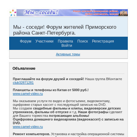
Мы - соседи! Форум жителей Приморского
района Санкт-Петербурга.
Форум
Участники
Правила
Поиск
Регистрация
Войти
Активные темы
Объявление
Приглашайте на форум друзей и соседей!
Наша группа ВКонтакте
club32871281
Планшеты и телефоны из Китая от 5000 руб.!
www.camel-video.ru
Мы оказываем услуги по видео и фотосъемке, видеомонтажу,
оцифровке старых кассет с последующей записью на DVD.
Мы создаем
свадебные фильмы и клипы, видеоверсии детских
утренников, фильмы об отпуске
и т.д.
Наши фотографы
сделают
для Вашего торжества
потрясающие альбомы
!
Оцифровка домашнего видеоархива (видеокассет) с записью на
DVD.
www.camel-video.ru
Ремонт компьютеров.
Установка и настройка операционной системы