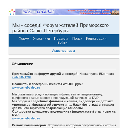
Мы - соседи! Форум жителей Приморского
района Санкт-Петербурга.
Форум
Участники
Правила
Поиск
Регистрация
Войти
Активные темы
Объявление
Приглашайте на форум друзей и соседей!
Наша группа ВКонтакте
club32871281
Планшеты и телефоны из Китая от 5000 руб.!
www.camel-video.ru
Мы оказываем услуги по видео и фотосъемке, видеомонтажу,
оцифровке старых кассет с последующей записью на DVD.
Мы создаем
свадебные фильмы и клипы, видеоверсии детских
утренников, фильмы об отпуске
и т.д.
Наши фотографы
сделают
для Вашего торжества
потрясающие альбомы
!
Оцифровка домашнего видеоархива (видеокассет) с записью на
DVD.
www.camel-video.ru
Ремонт компьютеров.
Установка и настройка операционной системы