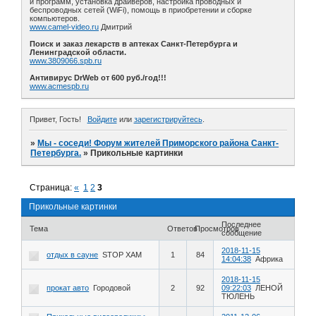
и программ, установка драйверов, настройка проводных и
беспроводных сетей (WiFi), помощь в приобретении и сборке
компьютеров.
www.camel-video.ru
Дмитрий
Поиск и заказ лекарств в аптеках Санкт-Петербурга и
Ленинградской области.
www.3809066.spb.ru
Антивирус DrWeb от 600 руб./год!!!
www.acmespb.ru
Привет, Гость!
Войдите
или
зарегистрируйтесь
.
»
Мы - соседи! Форум жителей Приморского района Санкт-
Петербурга.
»
Прикольные картинки
Страница:
«
1
2
3
Прикольные картинки
Последнее
Тема
Ответов
Просмотров
сообщение
2018-11-15
отдых в сауне
STOP XAM
1
84
14:04:38
Африка
2018-11-15
прокат авто
Городовой
2
92
09:22:03
ЛЕНОЙ
ТЮЛЕНЬ