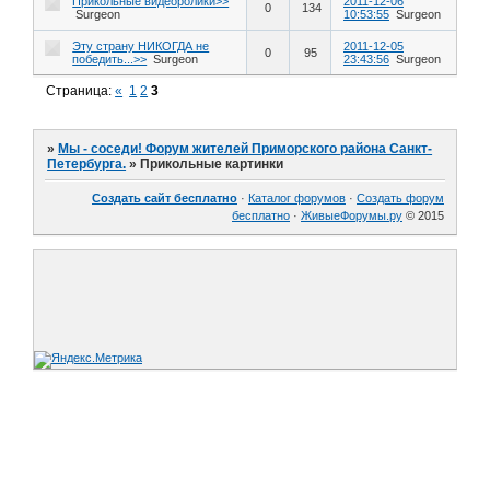
Прикольные видеоролики>>
2011-12-06
0
134
Surgeon
10:53:55
Surgeon
Эту страну НИКОГДА не
2011-12-05
0
95
победить...>>
Surgeon
23:43:56
Surgeon
Страница:
«
1
2
3
»
Мы - соседи! Форум жителей Приморского района Санкт-
Петербурга.
»
Прикольные картинки
Создать сайт бесплатно
·
Каталог форумов
·
Создать форум
бесплатно
·
ЖивыеФорумы.ру
© 2015