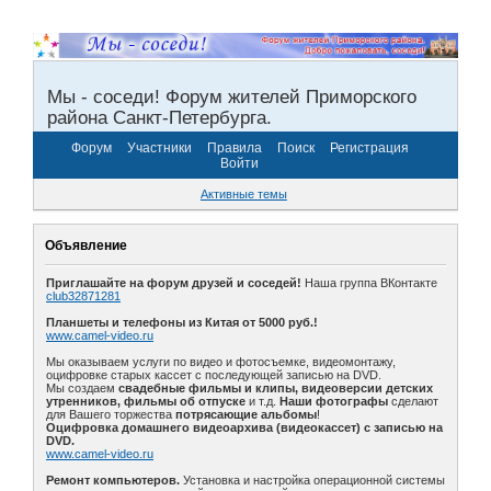
Мы - соседи! Форум жителей Приморского
района Санкт-Петербурга.
Форум
Участники
Правила
Поиск
Регистрация
Войти
Активные темы
Объявление
Приглашайте на форум друзей и соседей!
Наша группа ВКонтакте
club32871281
Планшеты и телефоны из Китая от 5000 руб.!
www.camel-video.ru
Мы оказываем услуги по видео и фотосъемке, видеомонтажу,
оцифровке старых кассет с последующей записью на DVD.
Мы создаем
свадебные фильмы и клипы, видеоверсии детских
утренников, фильмы об отпуске
и т.д.
Наши фотографы
сделают
для Вашего торжества
потрясающие альбомы
!
Оцифровка домашнего видеоархива (видеокассет) с записью на
DVD.
www.camel-video.ru
Ремонт компьютеров.
Установка и настройка операционной системы