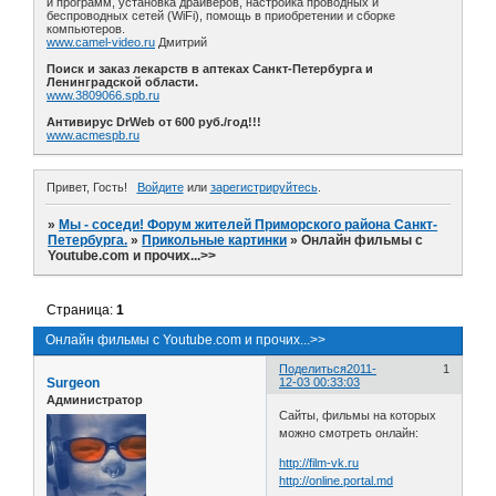
и программ, установка драйверов, настройка проводных и
беспроводных сетей (WiFi), помощь в приобретении и сборке
компьютеров.
www.camel-video.ru
Дмитрий
Поиск и заказ лекарств в аптеках Санкт-Петербурга и
Ленинградской области.
www.3809066.spb.ru
Антивирус DrWeb от 600 руб./год!!!
www.acmespb.ru
Привет, Гость!
Войдите
или
зарегистрируйтесь
.
»
Мы - соседи! Форум жителей Приморского района Санкт-
Петербурга.
»
Прикольные картинки
»
Онлайн фильмы с
Youtube.com и прочих...>>
Страница:
1
Онлайн фильмы с Youtube.com и прочих...>>
Поделиться
2011-
1
Surgeon
12-03 00:33:03
Администратор
Сайты, фильмы на которых
можно смотреть онлайн:
http://film-vk.ru
http://online.portal.md