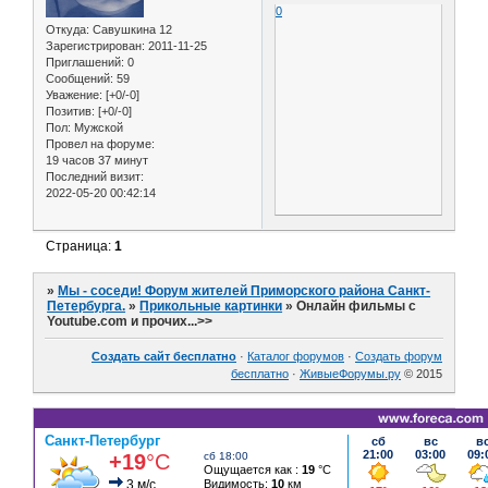
0
Откуда:
Савушкина 12
Зарегистрирован
: 2011-11-25
Приглашений:
0
Сообщений:
59
Уважение:
[+0/-0]
Позитив:
[+0/-0]
Пол:
Мужской
Провел на форуме:
19 часов 37 минут
Последний визит:
2022-05-20 00:42:14
Страница:
1
»
Мы - соседи! Форум жителей Приморского района Санкт-
Петербурга.
»
Прикольные картинки
»
Онлайн фильмы с
Youtube.com и прочих...>>
Создать сайт бесплатно
·
Каталог форумов
·
Создать форум
бесплатно
·
ЖивыеФорумы.ру
© 2015