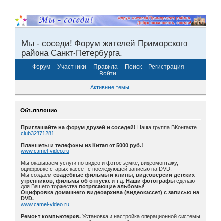
Мы - соседи! Форум жителей Приморского
района Санкт-Петербурга.
Форум
Участники
Правила
Поиск
Регистрация
Войти
Активные темы
Объявление
Приглашайте на форум друзей и соседей!
Наша группа ВКонтакте
club32871281
Планшеты и телефоны из Китая от 5000 руб.!
www.camel-video.ru
Мы оказываем услуги по видео и фотосъемке, видеомонтажу,
оцифровке старых кассет с последующей записью на DVD.
Мы создаем
свадебные фильмы и клипы, видеоверсии детских
утренников, фильмы об отпуске
и т.д.
Наши фотографы
сделают
для Вашего торжества
потрясающие альбомы
!
Оцифровка домашнего видеоархива (видеокассет) с записью на
DVD.
www.camel-video.ru
Ремонт компьютеров.
Установка и настройка операционной системы