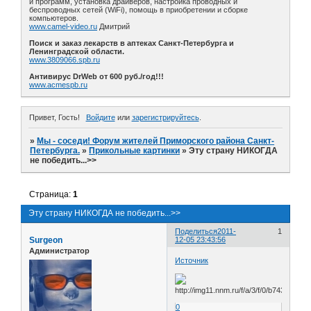
и программ, установка драйверов, настройка проводных и
беспроводных сетей (WiFi), помощь в приобретении и сборке
компьютеров.
www.camel-video.ru
Дмитрий
Поиск и заказ лекарств в аптеках Санкт-Петербурга и
Ленинградской области.
www.3809066.spb.ru
Антивирус DrWeb от 600 руб./год!!!
www.acmespb.ru
Привет, Гость!
Войдите
или
зарегистрируйтесь
.
»
Мы - соседи! Форум жителей Приморского района Санкт-
Петербурга.
»
Прикольные картинки
»
Эту страну НИКОГДА
не победить...>>
Страница:
1
Эту страну НИКОГДА не победить...>>
Поделиться
2011-
1
Surgeon
12-05 23:43:56
Администратор
Источник
0