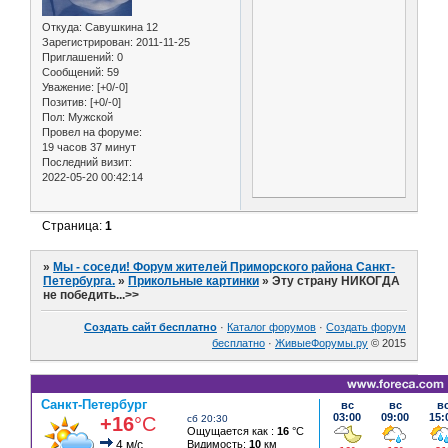
Откуда:
Савушкина 12
Зарегистрирован
: 2011-11-25
Приглашений:
0
Сообщений:
59
Уважение:
[+0/-0]
Позитив:
[+0/-0]
Пол:
Мужской
Провел на форуме:
19 часов 37 минут
Последний визит:
2022-05-20 00:42:14
Страница:
1
»
Мы - соседи! Форум жителей Приморского района Санкт-
Петербурга.
»
Прикольные картинки
»
Эту страну НИКОГДА
не победить...>>
Создать сайт бесплатно
·
Каталог форумов
·
Создать форум
бесплатно
·
ЖивыеФорумы.ру
© 2015