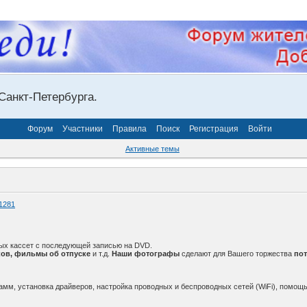
Санкт-Петербурга.
Форум
Участники
Правила
Поиск
Регистрация
Войти
Активные темы
1281
ых кассет с последующей записью на DVD.
ов, фильмы об отпуске
и т.д.
Наши фотографы
сделают для Вашего торжества
по
амм, установка драйверов, настройка проводных и беспроводных сетей (WiFi), помощь