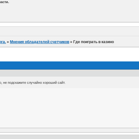
асти.
га.
»
Мнения обладателей счетчиков
»
Где поиграть в казино
о, не подскажите случайно хороший сайт.