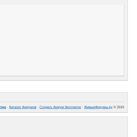
атно
·
Каталог форумов
·
Создать форум бесплатно
·
ЖивыеФорумы.ру
© 2015