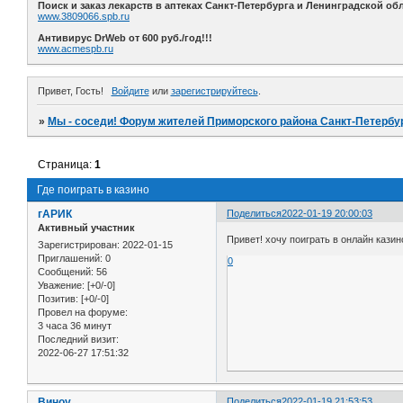
Поиск и заказ лекарств в аптеках Санкт-Петербурга и Ленинградской обл
www.3809066.spb.ru
Антивирус DrWeb от 600 руб./год!!!
www.acmespb.ru
Привет, Гость!
Войдите
или
зарегистрируйтесь
.
»
Мы - соседи! Форум жителей Приморского района Санкт-Петербур
Страница:
1
Где поиграть в казино
гАРИК
Поделиться
2022-01-19 20:00:03
Активный участник
Привет! хочу поиграть в онлайн казин
Зарегистрирован
: 2022-01-15
Приглашений:
0
0
Сообщений:
56
Уважение:
[+0/-0]
Позитив:
[+0/-0]
Провел на форуме:
3 часа 36 минут
Последний визит:
2022-06-27 17:51:32
Виноу
Поделиться
2022-01-19 21:53:53