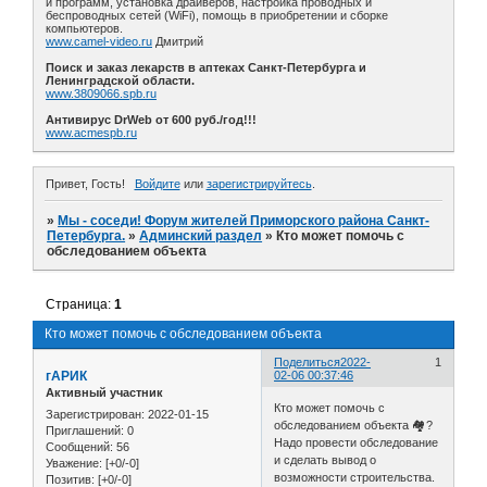
и программ, установка драйверов, настройка проводных и
беспроводных сетей (WiFi), помощь в приобретении и сборке
компьютеров.
www.camel-video.ru
Дмитрий
Поиск и заказ лекарств в аптеках Санкт-Петербурга и
Ленинградской области.
www.3809066.spb.ru
Антивирус DrWeb от 600 руб./год!!!
www.acmespb.ru
Привет, Гость!
Войдите
или
зарегистрируйтесь
.
»
Мы - соседи! Форум жителей Приморского района Санкт-
Петербурга.
»
Админский раздел
»
Кто может помочь с
обследованием объекта
Страница:
1
Кто может помочь с обследованием объекта
Поделиться
2022-
1
гАРИК
02-06 00:37:46
Активный участник
Кто может помочь с
Зарегистрирован
: 2022-01-15
обследованием объекта 🏘?
Приглашений:
0
Надо провести обследование
Сообщений:
56
и сделать вывод о
Уважение:
[+0/-0]
возможности строительства.
Позитив:
[+0/-0]