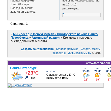
все было не дорого, работают
Провел на форуме:
1 час 48 минут
на 10 из 10
Последний визит:
рекомендую.
2022-06-28 21:40:01
0
Страница:
1
»
Мы - соседи! Форум жителей Приморского района Санкт-
Петербурга.
»
Админский раздел
»
Кто может помочь с
обследованием объекта
Создать сайт бесплатно
·
Каталог форумов
·
Создать форум
бесплатно
·
ЖивыеФорумы.ру
© 2015