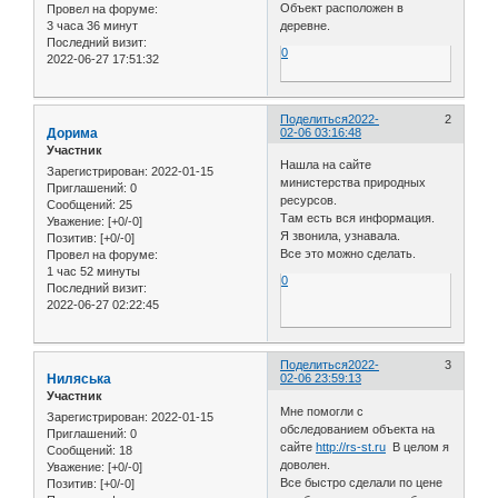
Объект расположен в
Провел на форуме:
3 часа 36 минут
деревне.
Последний визит:
0
2022-06-27 17:51:32
Поделиться
2022-
2
Дорима
02-06 03:16:48
Участник
Нашла на сайте
Зарегистрирован
: 2022-01-15
министерства природных
Приглашений:
0
ресурсов.
Сообщений:
25
Там есть вся информация.
Уважение:
[+0/-0]
Я звонила, узнавала.
Позитив:
[+0/-0]
Все это можно сделать.
Провел на форуме:
1 час 52 минуты
0
Последний визит:
2022-06-27 02:22:45
Поделиться
2022-
3
Ниляська
02-06 23:59:13
Участник
Мне помогли с
Зарегистрирован
: 2022-01-15
обследованием объекта на
Приглашений:
0
сайте
http://rs-st.ru
В целом я
Сообщений:
18
доволен.
Уважение:
[+0/-0]
Все быстро сделали по цене
Позитив:
[+0/-0]