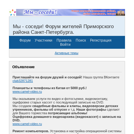
Мы - соседи! Форум жителей Приморского
района Санкт-Петербурга.
Форум
Участники
Правила
Поиск
Регистрация
Войти
Активные темы
Объявление
Приглашайте на форум друзей и соседей!
Наша группа ВКонтакте
club32871281
Планшеты и телефоны из Китая от 5000 руб.!
www.camel-video.ru
Мы оказываем услуги по видео и фотосъемке, видеомонтажу,
оцифровке старых кассет с последующей записью на DVD.
Мы создаем
свадебные фильмы и клипы, видеоверсии детских
утренников, фильмы об отпуске
и т.д.
Наши фотографы
сделают
для Вашего торжества
потрясающие альбомы
!
Оцифровка домашнего видеоархива (видеокассет) с записью на
DVD.
www.camel-video.ru
Ремонт компьютеров.
Установка и настройка операционной системы