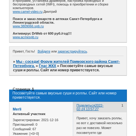
и программ, установка драйверов, настройка проводных и
беспроводных сетей (WiFi), помощь в приобретении и сборке
компьютеров.
www.camel-video.ru
Дмитрий
Поиск и заказ лекарств в аптеках Санкт-Петербурга и
Ленинградской области.
www.3809066.spb.ru
Антивирус DrWeb от 600 руб./год!!!
www.acmespb.ru
Привет, Гость!
Войдите
или
зарегистрируйтесь
.
»
Мы - соседи! Форум жителей Приморского района Санкт-
Петербурга.
»
Глас ЖКХ
»
Посоветуйте самые вкусные
суши и роллы. Сайт или номер приветствуется.
Страница:
1
Посоветуйте самые вкусные суши и роллы. Сайт или номер
приветствуется.
Поделиться
2022-
1
Merli
02-24 13:57:27
Активный участник
Привет, хочу заказать роллы,
Зарегистрирован
: 2021-12-16
но вот с доставкой несколько
Приглашений:
0
раз не повезло. Может
Сообщений:
67
посоветуете где
Уважение:
[+0/-0]