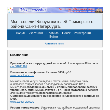
Мы - соседи! Форум жителей Приморского
района Санкт-Петербурга.
Форум
Участники
Правила
Поиск
Регистрация
Войти
Активные темы
Объявление
Приглашайте на форум друзей и соседей!
Наша группа ВКонтакте
club32871281
Планшеты и телефоны из Китая от 5000 руб.!
www.camel-video.ru
Мы оказываем услуги по видео и фотосъемке, видеомонтажу,
оцифровке старых кассет с последующей записью на DVD.
Мы создаем
свадебные фильмы и клипы, видеоверсии детских
утренников, фильмы об отпуске
и т.д.
Наши фотографы
сделают
для Вашего торжества
потрясающие альбомы
!
Оцифровка домашнего видеоархива (видеокассет) с записью на
DVD.
www.camel-video.ru
Ремонт компьютеров.
Установка и настройка операционной системы