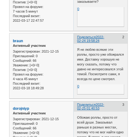
заказываете?
Позитив:
[+0/-0]
Провел на форуме:
0
7 часов 5 минут
Последний визит:
2022-03-17 22:47:57
Поделиться
2022-
2
braun
02-24 19:58:24
Активный участник
Я не люблю всякие эти
Зарегистрирован
: 2021-12-15
роллы, просто уже обожрался
Приглашений:
0
ими. Доставку хорошую не
Сообщений:
66
могу сказать, потому что
Уважение:
[+0/-0]
давно не интересовался этой
Позитив:
[+0/-0]
темой. Посмотрите сами, я
Провел на форуме:
4 часа 45 минут
всегда по цене смотрел.
Последний визит:
0
2022-03-18 18:49:28
Поделиться
2022-
3
dorojniyp
02-25 01:40:53
Активный участник
Обожаю роллы, просто от
Зарегистрирован
: 2021-12-15
всей души. Заказывал
Приглашений:
0
раньше в разных местах,
Сообщений:
66
потому что не мог найти одно
Уважение:
[+0/-0]
место. В итоге, я его нашел