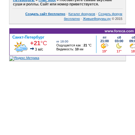
Петербурга.
»
Глас ЖКХ
»
Посоветуйте самые вкусные
суши и роллы. Сайт или номер приветствуется.
Создать сайт бесплатно
·
Каталог форумов
·
Создать форум
бесплатно
·
ЖивыеФорумы.ру
© 2015