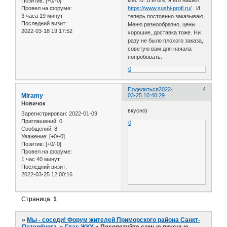
Позитив:
[+0/-0]
https://www.sushi-profi.ru/
. И
Провел на форуме:
3 часа 19 минут
теперь постоянно заказываю.
Последний визит:
Меню разнообразно, цены
2022-03-18 19:17:52
хорошие, доставка тоже. Ни
разу не было плохого заказа,
советую вам для начала
попробовать.
0
Поделиться
2022-
4
Miramy
03-25 10:40:29
Новичок
вкусно)
Зарегистрирован
: 2022-01-09
Приглашений:
0
0
Сообщений:
8
Уважение:
[+0/-0]
Позитив:
[+0/-0]
Провел на форуме:
1 час 40 минут
Последний визит:
2022-03-25 12:00:16
Страница:
1
»
Мы - соседи! Форум жителей Приморского района Санкт-