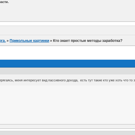
асти.
га.
»
Прикольные картинки
»
Кто знает простые методы заработка?
прягаясь, меня интересует вид пассивного дохода, есть тут такие кто уже хоть что т