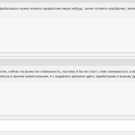
арабатывать нужно освоить профессию какую небудь, затем готовить портфолио, затем 
отке, сейчас на рынке не стабильность, поэтому я бы не стал с этим связываться, а в
аботка и причем моментальная, я с недавнего времени здесь зарабатываю и вывожу д