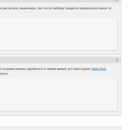
уже искать заказчиков, так что по любому придется напрягаться какое то
3
от в казино можно заработать в любое время, вот вам сервис
https://sol-
еньги.