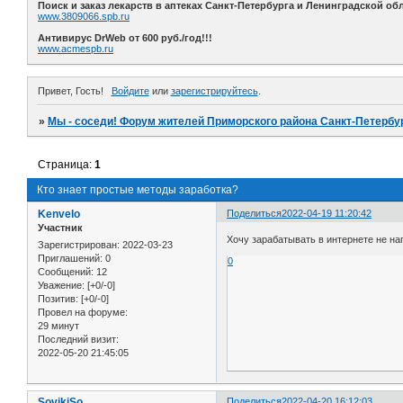
Поиск и заказ лекарств в аптеках Санкт-Петербурга и Ленинградской обл
www.3809066.spb.ru
Антивирус DrWeb от 600 руб./год!!!
www.acmespb.ru
Привет, Гость!
Войдите
или
зарегистрируйтесь
.
»
Мы - соседи! Форум жителей Приморского района Санкт-Петербур
Страница:
1
Кто знает простые методы заработка?
Kenvelo
Поделиться
2022-04-19 11:20:42
Участник
Хочу зарабатывать в интернете не на
Зарегистрирован
: 2022-03-23
Приглашений:
0
0
Сообщений:
12
Уважение:
[+0/-0]
Позитив:
[+0/-0]
Провел на форуме:
29 минут
Последний визит:
2022-05-20 21:45:05
SovikiSo
Поделиться
2022-04-20 16:12:03