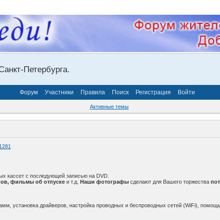
Санкт-Петербурга.
Форум
Участники
Правила
Поиск
Регистрация
Войти
Активные темы
1281
ых кассет с последующей записью на DVD.
ов, фильмы об отпуске
и т.д.
Наши фотографы
сделают для Вашего торжества
по
амм, установка драйверов, настройка проводных и беспроводных сетей (WiFi), помощь