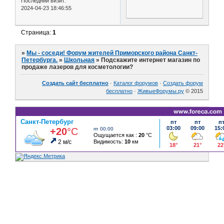
Последний визит:
2024-04-23 18:46:55
Страница:
1
»
Мы - соседи! Форум жителей Приморского района Санкт-
Петербурга.
»
Школьная
»
Подскажите интернет магазин по
продаже лазеров для косметологии?
Создать сайт бесплатно
·
Каталог форумов
·
Создать форум
бесплатно
·
ЖивыеФорумы.ру
© 2015