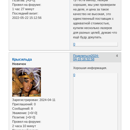
Позитив:
[+0/-0]
хорошие, мы уже проверили
Провел на форуме:
1 час 27 минут
на деле, и цена за такое
Последний визит:
качество не высокая, это
2022-05-22 15:12:56
единственный поставщик с
адекватной стоимостью,
купили несколько лазеров
для разных целей, думаю что
ещё буду докупать.
0
Поделиться
2024-
4
Крысильда
04-15 16:32:58
Новичок
Хорошая информация.
0
Зарегистрирован
: 2024-04-11
Приглашений:
0
Сообщений:
8
Уважение:
[+0/-0]
Позитив:
[+0/-0]
Провел на форуме:
2 часа 10 минут