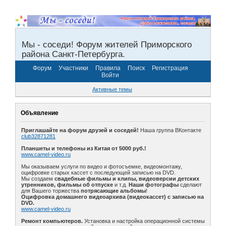
Мы - соседи! Форум жителей Приморского
района Санкт-Петербурга.
Форум
Участники
Правила
Поиск
Регистрация
Войти
Активные темы
Объявление
Приглашайте на форум друзей и соседей!
Наша группа ВКонтакте
club32871281
Планшеты и телефоны из Китая от 5000 руб.!
www.camel-video.ru
Мы оказываем услуги по видео и фотосъемке, видеомонтажу,
оцифровке старых кассет с последующей записью на DVD.
Мы создаем
свадебные фильмы и клипы, видеоверсии детских
утренников, фильмы об отпуске
и т.д.
Наши фотографы
сделают
для Вашего торжества
потрясающие альбомы
!
Оцифровка домашнего видеоархива (видеокассет) с записью на
DVD.
www.camel-video.ru
Ремонт компьютеров.
Установка и настройка операционной системы