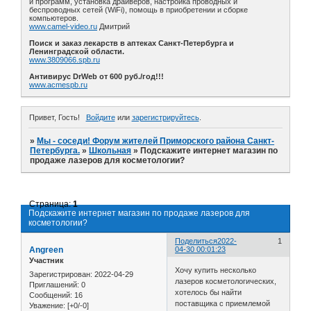
и программ, установка драйверов, настройка проводных и
беспроводных сетей (WiFi), помощь в приобретении и сборке
компьютеров.
www.camel-video.ru
Дмитрий
Поиск и заказ лекарств в аптеках Санкт-Петербурга и
Ленинградской области.
www.3809066.spb.ru
Антивирус DrWeb от 600 руб./год!!!
www.acmespb.ru
Привет, Гость!
Войдите
или
зарегистрируйтесь
.
»
Мы - соседи! Форум жителей Приморского района Санкт-
Петербурга.
»
Школьная
»
Подскажите интернет магазин по
продаже лазеров для косметологии?
Страница:
1
Подскажите интернет магазин по продаже лазеров для
косметологии?
Поделиться
2022-
1
Angreen
04-30 00:01:23
Участник
Хочу купить несколько
Зарегистрирован
: 2022-04-29
лазеров косметологических,
Приглашений:
0
хотелось бы найти
Сообщений:
16
поставщика с приемлемой
Уважение:
[+0/-0]