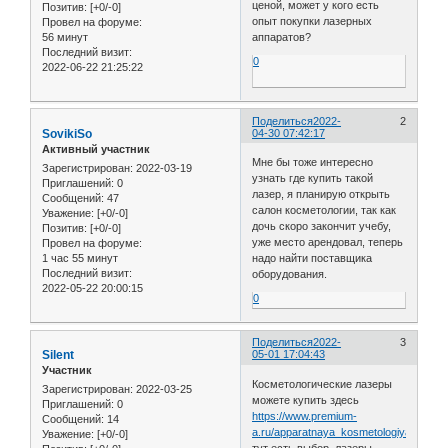
ценой, может у кого есть
Позитив:
[+0/-0]
опыт покупки лазерных
Провел на форуме:
56 минут
аппаратов?
Последний визит:
0
2022-06-22 21:25:22
Поделиться
2022-
2
SovikiSo
04-30 07:42:17
Активный участник
Мне бы тоже интересно
Зарегистрирован
: 2022-03-19
узнать где купить такой
Приглашений:
0
лазер, я планирую открыть
Сообщений:
47
салон косметологии, так как
Уважение:
[+0/-0]
дочь скоро закончит учебу,
Позитив:
[+0/-0]
уже место арендовал, теперь
Провел на форуме:
1 час 55 минут
надо найти поставщика
Последний визит:
оборудования.
2022-05-22 20:00:15
0
Поделиться
2022-
3
Silent
05-01 17:04:43
Участник
Косметологические лазеры
Зарегистрирован
: 2022-03-25
можете купить здесь
Приглашений:
0
https://www.premium-
Сообщений:
14
a.ru/apparatnaya_kosmetologiya/m22/
Уважение:
[+0/-0]
тут есть выбор, лазеры