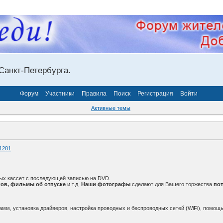
Санкт-Петербурга.
Форум
Участники
Правила
Поиск
Регистрация
Войти
Активные темы
1281
ых кассет с последующей записью на DVD.
ов, фильмы об отпуске
и т.д.
Наши фотографы
сделают для Вашего торжества
по
амм, установка драйверов, настройка проводных и беспроводных сетей (WiFi), помощь