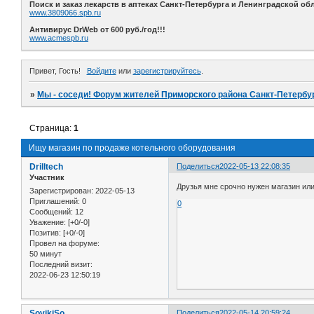
Поиск и заказ лекарств в аптеках Санкт-Петербурга и Ленинградской обл
www.3809066.spb.ru
Антивирус DrWeb от 600 руб./год!!!
www.acmespb.ru
Привет, Гость!
Войдите
или
зарегистрируйтесь
.
»
Мы - соседи! Форум жителей Приморского района Санкт-Петербур
Страница:
1
Ищу магазин по продаже котельного оборудования
Drilltech
Поделиться
2022-05-13 22:08:35
Участник
Друзья мне срочно нужен магазин или
Зарегистрирован
: 2022-05-13
Приглашений:
0
0
Сообщений:
12
Уважение:
[+0/-0]
Позитив:
[+0/-0]
Провел на форуме:
50 минут
Последний визит:
2022-06-23 12:50:19
SovikiSo
Поделиться
2022-05-14 20:59:24