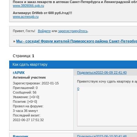
Поиск и заказ лекарств в аптеках Санкт-Петербурга и Ленинградской обл
www.3809066.spb.ru
Антивирус DrWeb от 600 руб./год!!!
www.acmespb.ru
Привет, Гость!
Войдите
или
зарегистрируйтесь
.
»
Мы - соседи! Форум жителей Приморского района Санкт-Петербур
Страница:
1
Как сдать кварттиру
гАРИК
Поделиться
2022-06-09 22:41:40
Активный участник
Приветствую хочу сдать квартиру в а
Зарегистрирован
: 2022-01-15
Приглашений:
0
0
Сообщений:
56
Уважение:
[+0/-0]
Позитив:
[+0/-0]
Провел на форуме:
3 часа 36 минут
Последний визит:
2022-06-27 17:51:32
Винарик
Поделиться
2022-06-10 00:41:48