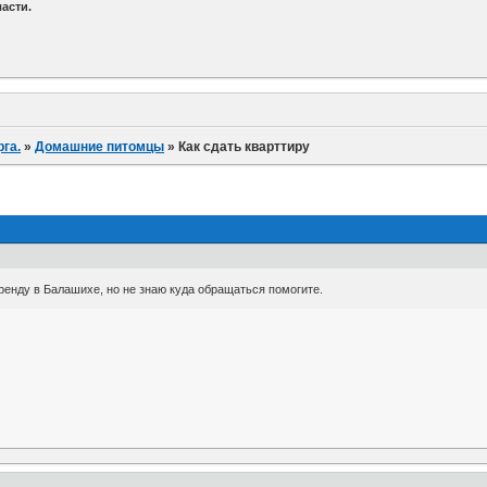
асти.
га.
»
Домашние питомцы
»
Как сдать кварттиру
ренду в Балашихе, но не знаю куда обращаться помогите.