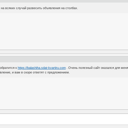
на всяких случай развесить объявления на столбах.
 обратится к
https://balashiha.sdat-kvartiru.com
. Очень полезный сайт оказался для меня,
ление, и вам в скоре ответят с предложением.