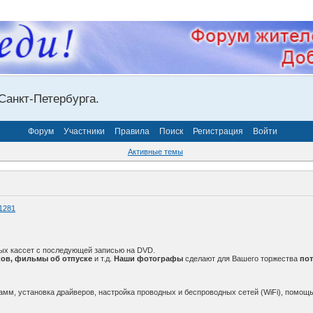
Санкт-Петербурга.
Форум
Участники
Правила
Поиск
Регистрация
Войти
Активные темы
1281
ых кассет с последующей записью на DVD.
ов, фильмы об отпуске
и т.д.
Наши фотографы
сделают для Вашего торжества
по
амм, установка драйверов, настройка проводных и беспроводных сетей (WiFi), помощь