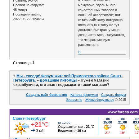
Позитив:
[+0/-0]
мемуарис, здесь много
Провел на форуме:
48 минут
качественных товаров и
Последний визит:
большой ассортимент, вот
2022-06-22 20:44:54
кстати сайт кому интересно
memuaris.ru к тому же тут
доставка быстрая, у меня
дочь часто здесь закупается,
так что рекомендую
рассмотреть.
0
Страница:
1
»
Мы - соседи! Форум жителей Приморского района Санкт-
Петербурга.
»
Домашние питомцы
»
Нужен магазин
скрапбукинга, кто знает подскажите такой магазин?
Создать сайт бесплатно
·
Каталог форумов
·
Создать форум
бесплатно
·
ЖивыеФорумы.ру
© 2015