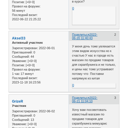
в курсе?
Позитив:
[+0/-0]
Провел на форуме:
0
56 минут
Последний визит:
2022-06-22 21:25:22
Поделиться
2022-
2
Aksel33
06-20 11:40:43
Активный участник
У меня дочь тоже увлекается
Зарегистрирован
: 2022-06-01
этим видом искусства но к
Приглашений:
0
счастью У нас в городе есть
Сообщений:
44
магазин по продаже товаров
Уважение:
[+0/-0]
для скрапбукинга и не только,
Позитив:
[+0/-0]
и цены нас тоже устраивают
Провел на форуме:
1 час 17 минут
потому что Поставки
Последний визит:
напрямую из китая
2023-11-18 16:23:56
0
Поделиться
2022-
3
GrizeR
06-21 11:04:10
Участник
Хочу вам посоветовать
Зарегистрирован
: 2022-06-02
известный магазин по
Приглашений:
0
продаже товаров для
Сообщений:
13
скрапбукинга мемуарис
Уважение:
[+0/-0]
москва это магазин