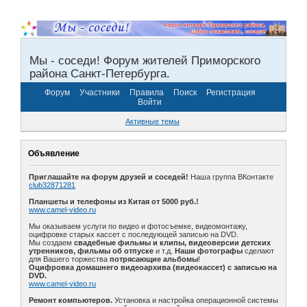
Мы - соседи! Форум жителей Приморского
района Санкт-Петербурга.
Форум
Участники
Правила
Поиск
Регистрация
Войти
Активные темы
Объявление
Приглашайте на форум друзей и соседей!
Наша группа ВКонтакте
club32871281
Планшеты и телефоны из Китая от 5000 руб.!
www.camel-video.ru
Мы оказываем услуги по видео и фотосъемке, видеомонтажу,
оцифровке старых кассет с последующей записью на DVD.
Мы создаем
свадебные фильмы и клипы, видеоверсии детских
утренников, фильмы об отпуске
и т.д.
Наши фотографы
сделают
для Вашего торжества
потрясающие альбомы
!
Оцифровка домашнего видеоархива (видеокассет) с записью на
DVD.
www.camel-video.ru
Ремонт компьютеров.
Установка и настройка операционной системы