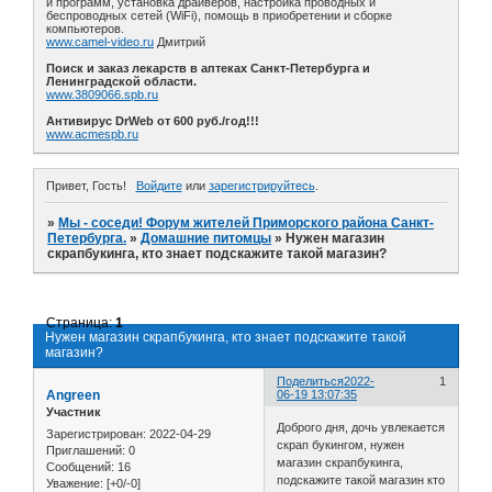
и программ, установка драйверов, настройка проводных и
беспроводных сетей (WiFi), помощь в приобретении и сборке
компьютеров.
www.camel-video.ru
Дмитрий
Поиск и заказ лекарств в аптеках Санкт-Петербурга и
Ленинградской области.
www.3809066.spb.ru
Антивирус DrWeb от 600 руб./год!!!
www.acmespb.ru
Привет, Гость!
Войдите
или
зарегистрируйтесь
.
»
Мы - соседи! Форум жителей Приморского района Санкт-
Петербурга.
»
Домашние питомцы
»
Нужен магазин
скрапбукинга, кто знает подскажите такой магазин?
Страница:
1
Нужен магазин скрапбукинга, кто знает подскажите такой
магазин?
Поделиться
2022-
1
Angreen
06-19 13:07:35
Участник
Доброго дня, дочь увлекается
Зарегистрирован
: 2022-04-29
скрап букингом, нужен
Приглашений:
0
магазин скрапбукинга,
Сообщений:
16
подскажите такой магазин кто
Уважение:
[+0/-0]