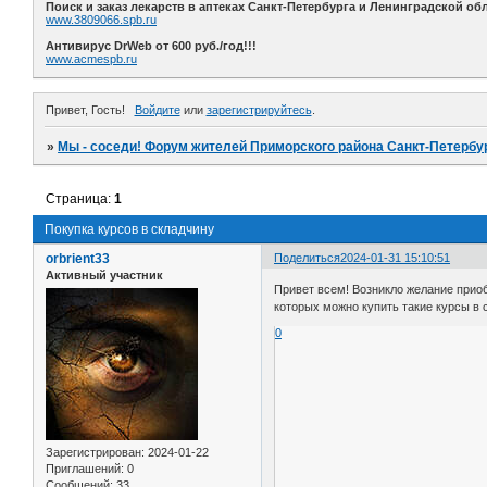
Поиск и заказ лекарств в аптеках Санкт-Петербурга и Ленинградской обл
www.3809066.spb.ru
Антивирус DrWeb от 600 руб./год!!!
www.acmespb.ru
Привет, Гость!
Войдите
или
зарегистрируйтесь
.
»
Мы - соседи! Форум жителей Приморского района Санкт-Петербур
Страница:
1
Покупка курсов в складчину
orbrient33
Поделиться
2024-01-31 15:10:51
Активный участник
Привет всем! Возникло желание приоб
которых можно купить такие курсы в
0
Зарегистрирован
: 2024-01-22
Приглашений:
0
Сообщений:
33