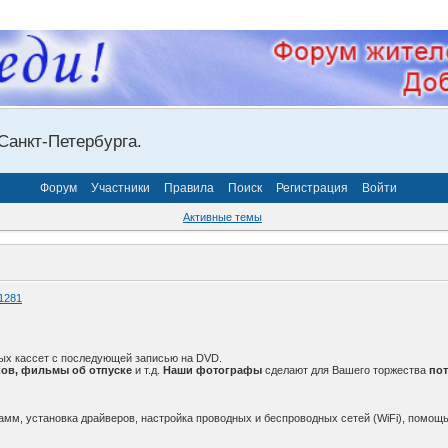
Санкт-Петербурга.
Форум
Участники
Правила
Поиск
Регистрация
Войти
Активные темы
1281
ых кассет с последующей записью на DVD.
ов, фильмы об отпуске
и т.д.
Наши фотографы
сделают для Вашего торжества
по
амм, установка драйверов, настройка проводных и беспроводных сетей (WiFi), помощь