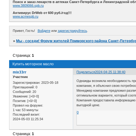
Поиск и заказ лекарств в аптеках Санкт-Петербурга и Ленинградской обл
www.3809066.spb.ru
Антивирус DrWeb от 600 руб./год!!!
www.acmespb.ru
Привет, Гость!
Войдите
или
зарегистрируйтесь
.
»
Мы - соседи! Форум жителей Приморского района Санкт-Петербур
Страница:
1
Купить моторное масло
mix33rr
Поделиться
2024-04-25 11:38:40
Участник
Однажды возникла необходимость при
Зарегистрирован
: 2023-05-18
компании, я объяснил свою потребно
Приглашений:
0
Менеджер компании предложил различ
Сообщений:
20
оптимальном варианте, который соот
Уважение:
[+0/-0]
Компания предоставила информацию о 
Позитив:
[+0/-0]
выгодной цене.
Провел на форуме:
1 час 53 минуты
0
Последний визит:
2024-05-03 11:25:34
Страница:
1