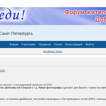
Санкт-Петербурга.
Форум
Участники
Правила
Поиск
Регистрация
Войти
Активные темы
1281
ых кассет с последующей записью на DVD.
ов, фильмы об отпуске
и т.д.
Наши фотографы
сделают для Вашего торжества
по
амм, установка драйверов, настройка проводных и беспроводных сетей (WiFi), помощь