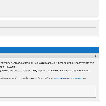
1
а оптовой торговле смазочными материалами. Связавшись с представителем
мых товаров.
дпочтения клиента. После обсуждения всех нюансов мы остановились на
ой компанией, я смог быстро и без проблем
купить масло моторное
по