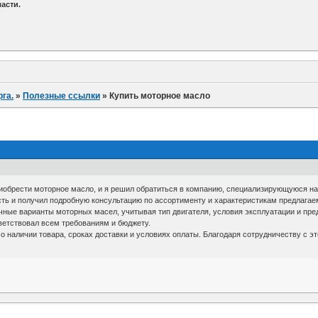
асти.
га.
»
Полезные ссылки
»
Купить моторное масло
обрести моторное масло, и я решил обратиться в компанию, специализирующуюся н
сть и получил подробную консультацию по ассортименту и характеристикам предлагае
ные варианты моторных масел, учитывая тип двигателя, условия эксплуатации и пре
ветствовал всем требованиям и бюджету.
наличии товара, сроках доставки и условиях оплаты. Благодаря сотрудничеству с эт