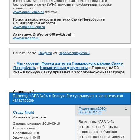
и программ, установка драйверов, настройка проводных и
беспроводных сетей (WiFi), помощь в приобретении и сборке
компьютеров.
www.camel-video.ru
Дмитрий
Поиск и заказ лекарств в аптеках Санкт-Петербурга и
Ленинградской области.
www.3809066.spb.ru
Антивирус DrWeb от 600 руб./год!!!
www.acmespb.ru
Привет, Гость!
Войдите
или
зарегистрируйтесь
.
»
Мы - соседи! Форум жителей Приморского района Санкт-
Петербурга.
»
Нормативные документы
»
Переезд «АБЗ
№1» в Конную Лахту приведет к экологической катастрофе
Страница:
1
Переезд «АБЗ №1» в Конную Лахту приведет к экологической
катастрофе
Поделиться
2020-
1
Crazy Night
08-02 10:07:24
Активный участник
Владельцы «АБЗ №1»
Зарегистрирован
: 2019-03-19
пытаются заработать на
Приглашений:
0
здоровье петербуржцев,
Сообщений:
428
пытаясь перенести завод из
Уважение:
[+0/-0]