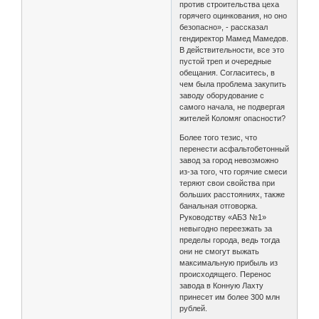
против строительства цеха
горячего оцинкования, но оно
безопасно», - рассказал
гендиректор Мамед Мамедов.
В действительности, все это
пустой треп и очередные
обещания. Согласитесь, в
чем была проблема закупить
заводу оборудование с
самого начала, не подвергая
жителей Коломяг опасности?
Более того тезис, что
перенести асфальтобетонный
завод за город невозможно
из-за того, что горячие смеси
теряют свои свойства при
больших расстояниях, также
банальная отговорка.
Руководству «АБЗ №1»
невыгодно переезжать за
пределы города, ведь тогда
они не смогут выжать
максимальную прибыль из
происходящего. Перенос
завода в Конную Лахту
принесет им более 300 млн
рублей.