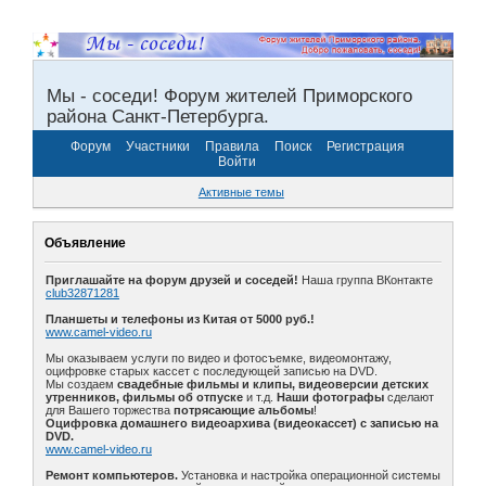
Мы - соседи! Форум жителей Приморского
района Санкт-Петербурга.
Форум
Участники
Правила
Поиск
Регистрация
Войти
Активные темы
Объявление
Приглашайте на форум друзей и соседей!
Наша группа ВКонтакте
club32871281
Планшеты и телефоны из Китая от 5000 руб.!
www.camel-video.ru
Мы оказываем услуги по видео и фотосъемке, видеомонтажу,
оцифровке старых кассет с последующей записью на DVD.
Мы создаем
свадебные фильмы и клипы, видеоверсии детских
утренников, фильмы об отпуске
и т.д.
Наши фотографы
сделают
для Вашего торжества
потрясающие альбомы
!
Оцифровка домашнего видеоархива (видеокассет) с записью на
DVD.
www.camel-video.ru
Ремонт компьютеров.
Установка и настройка операционной системы