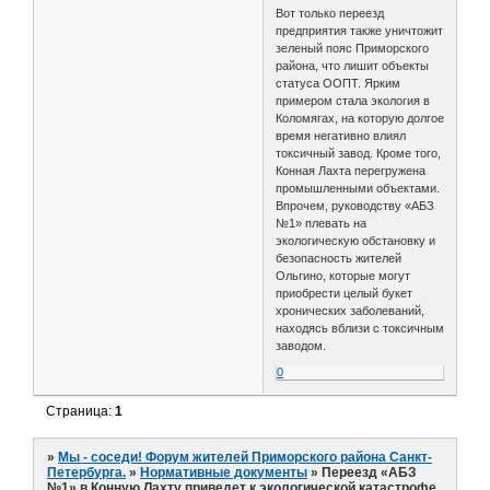
Вот только переезд
предприятия также уничтожит
зеленый пояс Приморского
района, что лишит объекты
статуса ООПТ. Ярким
примером стала экология в
Коломягах, на которую долгое
время негативно влиял
токсичный завод. Кроме того,
Конная Лахта перегружена
промышленными объектами.
Впрочем, руководству «АБЗ
№1» плевать на
экологическую обстановку и
безопасность жителей
Ольгино, которые могут
приобрести целый букет
хронических заболеваний,
находясь вблизи с токсичным
заводом.
0
Страница:
1
»
Мы - соседи! Форум жителей Приморского района Санкт-
Петербурга.
»
Нормативные документы
»
Переезд «АБЗ
№1» в Конную Лахту приведет к экологической катастрофе