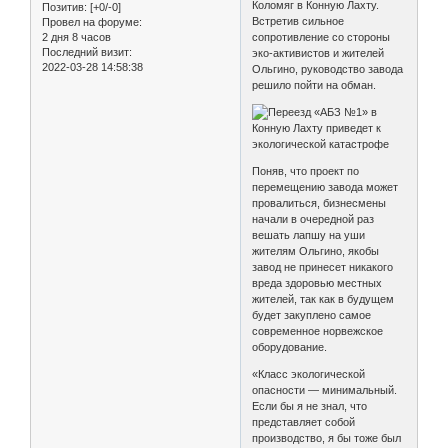
Коломяг в Конную Лахту.
Позитив:
[+0/-0]
Встретив сильное
Провел на форуме:
2 дня 8 часов
сопротивление со стороны
Последний визит:
эко-активистов и жителей
2022-03-28 14:58:38
Ольгино, руководство завода
решило пойти на обман.
Поняв, что проект по
перемещению завода может
провалиться, бизнесмены
начали в очередной раз
вешать лапшу на уши
жителям Ольгино, якобы
завод не принесет никакого
вреда здоровью местных
жителей, так как в будущем
будет закуплено самое
современное норвежское
оборудование.
«Класс экологической
опасности — минимальный.
Если бы я не знал, что
представляет собой
производство, я бы тоже был