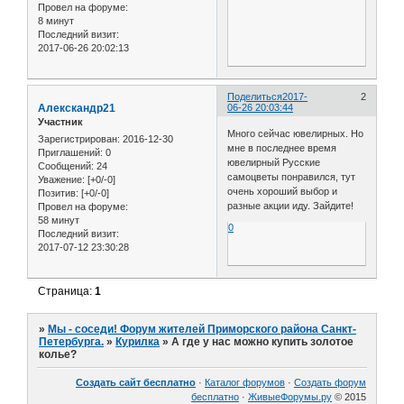
Провел на форуме:
8 минут
Последний визит:
2017-06-26 20:02:13
Поделиться
2017-
2
Алекскандр21
06-26 20:03:44
Участник
Много сейчас ювелирных. Но
Зарегистрирован
: 2016-12-30
мне в последнее время
Приглашений:
0
ювелирный Русские
Сообщений:
24
самоцветы понравился, тут
Уважение:
[+0/-0]
очень хороший выбор и
Позитив:
[+0/-0]
разные акции иду. Зайдите!
Провел на форуме:
58 минут
0
Последний визит:
2017-07-12 23:30:28
Страница:
1
»
Мы - соседи! Форум жителей Приморского района Санкт-
Петербурга.
»
Курилка
»
А где у нас можно купить золотое
колье?
Создать сайт бесплатно
·
Каталог форумов
·
Создать форум
бесплатно
·
ЖивыеФорумы.ру
© 2015