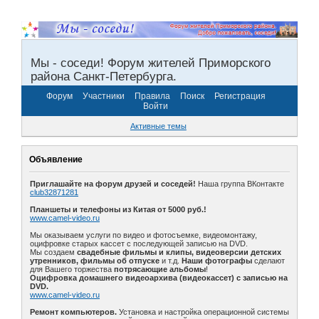
Мы - соседи! Форум жителей Приморского
района Санкт-Петербурга.
Форум
Участники
Правила
Поиск
Регистрация
Войти
Активные темы
Объявление
Приглашайте на форум друзей и соседей!
Наша группа ВКонтакте
club32871281
Планшеты и телефоны из Китая от 5000 руб.!
www.camel-video.ru
Мы оказываем услуги по видео и фотосъемке, видеомонтажу,
оцифровке старых кассет с последующей записью на DVD.
Мы создаем
свадебные фильмы и клипы, видеоверсии детских
утренников, фильмы об отпуске
и т.д.
Наши фотографы
сделают
для Вашего торжества
потрясающие альбомы
!
Оцифровка домашнего видеоархива (видеокассет) с записью на
DVD.
www.camel-video.ru
Ремонт компьютеров.
Установка и настройка операционной системы