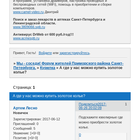
и программ, установка драйверов, настройка проводных и
беспроводных сетей (WiFi), помощь в приобретении и сборке
компьютеров.
www.camel-video.ru
Дмитрий
Поиск и заказ лекарств в аптеках Санкт-Петербурга и
Ленинградской области.
www.3809066.spb.ru
Антивирус DrWeb от 600 руб./год!!!
www.acmespb.ru
Привет, Гость!
Войдите
или
зарегистрируйтесь
.
»
Мы - соседи! Форум жителей Приморского района Санкт-
Петербурга.
»
Курилка
»
А где у нас можно купить золотое
колье?
Страница:
1
А где у нас можно купить золотое колье?
Поделиться
2017-
1
Артем Лесно
06-26 20:02:09
Новичок
Подскажите ювелирные где
Зарегистрирован
: 2017-06-12
можно приобрести золотое
Приглашений:
0
колье.
Сообщений:
5
Уважение:
[+0/-0]
0
Позитив:
[+0/-0]