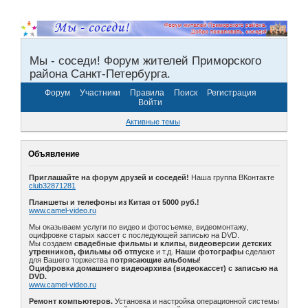
Мы - соседи! Форум жителей Приморского
района Санкт-Петербурга.
Форум
Участники
Правила
Поиск
Регистрация
Войти
Активные темы
Объявление
Приглашайте на форум друзей и соседей!
Наша группа ВКонтакте
club32871281
Планшеты и телефоны из Китая от 5000 руб.!
www.camel-video.ru
Мы оказываем услуги по видео и фотосъемке, видеомонтажу,
оцифровке старых кассет с последующей записью на DVD.
Мы создаем
свадебные фильмы и клипы, видеоверсии детских
утренников, фильмы об отпуске
и т.д.
Наши фотографы
сделают
для Вашего торжества
потрясающие альбомы
!
Оцифровка домашнего видеоархива (видеокассет) с записью на
DVD.
www.camel-video.ru
Ремонт компьютеров.
Установка и настройка операционной системы