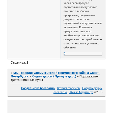
через весь процесс
подготовки к поступлению,
помогая с выбором
программы, подготовкой
документов, а также
подготовкой к вступительным
экзаменам. Компания
предоставит вам всю
необходимую информацию о
специальностях, требованиях
к поступающим и условиях
обучения.
0
Страница:
1
»
Мы - соседи! Форум жителей Приморского района Санкт-
Петербурга.
»
Отдам даром / Приму в дар ;)
»
Подскажите
дистанционные вузы
Создать сайт бесплатно
·
Каталог форумов
·
Создать форум
бесплатно
·
ЖивыеФорумы.ру
© 2015