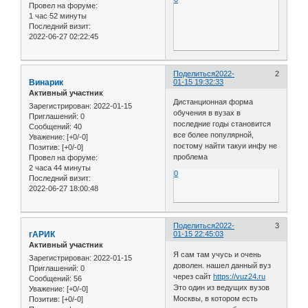
Провел на форуме:
1 час 52 минуты
Последний визит:
2022-06-27 02:22:45
Поделиться
2022-
2
Винарик
01-15 19:32:33
Активный участник
Дистанционная форма
Зарегистрирован
: 2022-01-15
обучения в вузах в
Приглашений:
0
последние годы становится
Сообщений:
40
все более популярной,
Уважение:
[+0/-0]
поєтому найти такуи инфу не
Позитив:
[+0/-0]
проблема
Провел на форуме:
2 часа 44 минуты
0
Последний визит:
2022-06-27 18:00:48
Поделиться
2022-
3
гАРИК
01-15 22:45:03
Активный участник
Я сам там учусь и очень
Зарегистрирован
: 2022-01-15
доволен. нашел данный вуз
Приглашений:
0
через сайт
https://vuz24.ru
Сообщений:
56
Это один из ведущих вузов
Уважение:
[+0/-0]
Москвы, в котором есть
Позитив:
[+0/-0]