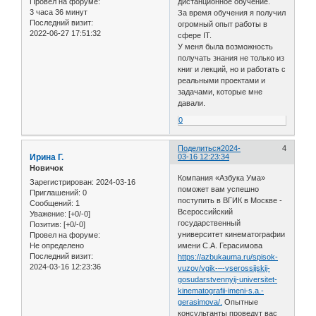
дистанционное обучение.
Провел на форуме:
3 часа 36 минут
За время обучения я получил
Последний визит:
огромный опыт работы в
2022-06-27 17:51:32
сфере IT.
У меня была возможность
получать знания не только из
книг и лекций, но и работать с
реальными проектами и
задачами, которые мне
давали.
0
Поделиться
2024-
4
Ирина Г.
03-16 12:23:34
Новичок
Компания «Азбука Ума»
Зарегистрирован
: 2024-03-16
поможет вам успешно
Приглашений:
0
поступить в ВГИК в Москве -
Сообщений:
1
Всероссийский
Уважение:
[+0/-0]
государственный
Позитив:
[+0/-0]
университет кинематографии
Провел на форуме:
Не определено
имени С.А. Герасимова
Последний визит:
https://azbukauma.ru/spisok-
2024-03-16 12:23:36
vuzov/vgik-–-vserossijskij-
gosudarstvennyij-universitet-
kinematografii-imeni-s.a.-
gerasimova/.
Опытные
консультанты проведут вас