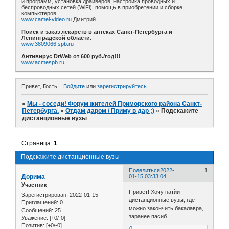
и программ, установка драйверов, настройка проводных и
беспроводных сетей (WiFi), помощь в приобретении и сборке
компьютеров.
www.camel-video.ru
Дмитрий
Поиск и заказ лекарств в аптеках Санкт-Петербурга и
Ленинградской области.
www.3809066.spb.ru
Антивирус DrWeb от 600 руб./год!!!
www.acmespb.ru
Привет, Гость!
Войдите
или
зарегистрируйтесь
.
»
Мы - соседи! Форум жителей Приморского района Санкт-
Петербурга.
»
Отдам даром / Приму в дар ;)
»
Подскажите
дистанционные вузы
Страница:
1
Подскажите дистанционные вузы
Поделиться
2022-
1
Дорима
01-15 03:33:04
Участник
Привет! Хочу натйи
Зарегистрирован
: 2022-01-15
дистанционные вузы, где
Приглашений:
0
можно закончить бакалавра,
Сообщений:
25
заранее пасиб.
Уважение:
[+0/-0]
Позитив:
[+0/-0]
0