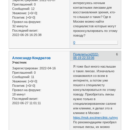
Зарегистрирован
: 2022-03-07
интересуюсь ночным
Приглашений:
0
контактными линзами для
Сообщений:
12
восстановления зрения, кто-
Уважение:
[+0/-0]
то слышал о таких? Где в
Позитив:
[+0/-0]
Москве можно найти
Провел на форуме:
32 минуты
специалистов которые могут
Последний визит:
проконсультировать по этому
2022-06-26 16:25:38
поводу?
0
Поделиться
2022-
6
Александр Кондратов
06-19 22:33:06
Участник
Я тоже был много наслышан
Зарегистрирован
: 2022-04-16
о таких линзах. Изначально
Приглашений:
0
ознакомился со всем в
Сообщений:
11
интернете, а потом уже
Уважение:
[+0/-0]
пошел к специалисту
Позитив:
[+0/-0]
консультироваться по этому
Провел на форуме:
18 минут
поводу. Приобретать линзы
Последний визит:
нужно только в
2022-06-27 11:01:11
специализированном салоне
или клинике, я делал это в
клинике в Москве -
https://msk.excimerclinic.ru/myopia/orth
По рекомендациям приобрел
ночные линзы, их можно