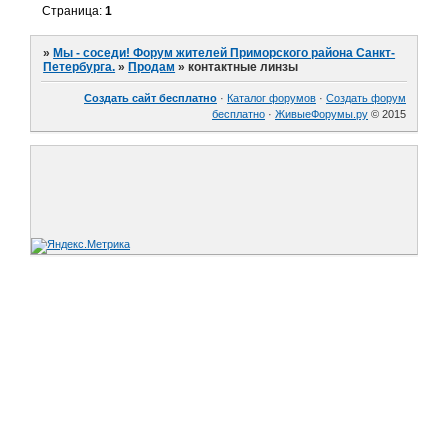
Страница:
1
»
Мы - соседи! Форум жителей Приморского района Санкт-
Петербурга.
»
Продам
»
контактные линзы
Создать сайт бесплатно
·
Каталог форумов
·
Создать форум
бесплатно
·
ЖивыеФорумы.ру
© 2015