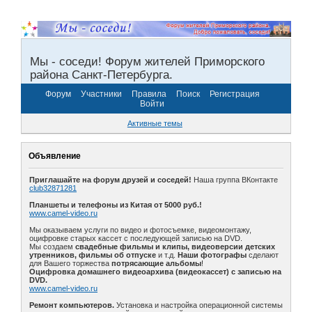
Мы - соседи! Форум жителей Приморского
района Санкт-Петербурга.
Форум
Участники
Правила
Поиск
Регистрация
Войти
Активные темы
Объявление
Приглашайте на форум друзей и соседей!
Наша группа ВКонтакте
club32871281
Планшеты и телефоны из Китая от 5000 руб.!
www.camel-video.ru
Мы оказываем услуги по видео и фотосъемке, видеомонтажу,
оцифровке старых кассет с последующей записью на DVD.
Мы создаем
свадебные фильмы и клипы, видеоверсии детских
утренников, фильмы об отпуске
и т.д.
Наши фотографы
сделают
для Вашего торжества
потрясающие альбомы
!
Оцифровка домашнего видеоархива (видеокассет) с записью на
DVD.
www.camel-video.ru
Ремонт компьютеров.
Установка и настройка операционной системы