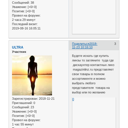
Сообщений:
38
Уважение:
[+0/-0]
Позитив:
[+0/-0]
Провел на форуме:
2 часа 29 минут
Последний визит:
2019-08-16 16:05:11
Поделиться
2018-
3
ULTRA
11-23 10:16:10
Участник
Будете искать где купить
линзы то загляните туда где
дискаунтер контактных линз
magazinlinz.ru представляет
свои товары в полном
ассортименте и можно
выбрать любого
представителя товара на
выбор или по желанию
Зарегистрирован
: 2018-11-21
0
Приглашений:
0
Сообщений:
23
Уважение:
[+0/-0]
Позитив:
[+0/-0]
Провел на форуме:
1 час 55 минут