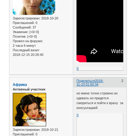
Зарегистрирован
: 2018-10-20
Приглашений:
0
Сообщений:
37
Уважение:
[+0/-0]
Позитив:
[+0/-0]
Провел на форуме:
2 часа 6 минут
Последний визит:
2018-12-15 20:28:40
0
Поделиться
2018-
2
Африка
11-23 01:00:34
Активный участник
но ммне точно стремно их
одевать но придется
смериться и пойти к врачу за
консуьтацией
0
Зарегистрирован
: 2018-10-21
Приглашений:
0