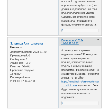
носить 1 год, только важно
парвильно подобрать их(они
должны надавливать на глаз
под определенным углом).
Сделаны из качественного
материала - очищенного
флюоро-силиконо-акрилата.
0
Поделиться
2023-
7
Эльвира Анатольевна
11-20 11:16:42
Новичок
А почему вам стремно
Зарегистрирован
: 2023-11-20
надевать линзы? К этому не
Приглашений:
0
сложно привыкнуть, не
Сообщений:
1
больно, комфортно в них
Уважение:
[+0/-0]
ходить. Не вижу никакой
Позитив:
[+0/-0]
проблемы. Но все же если не
Провел на форуме:
13 минут
знаете что выбрать - очки или
Последний визит:
линзы, то читайте
2024-01-07 14:42:38
https://ultralinzi.ru/articles/lenses/o
… mbinirovat
эту статью. Она
будет очень для вас полезна
и во многом поможет и
подскажет.
0