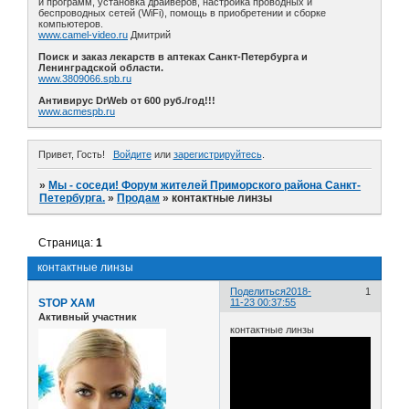
и программ, установка драйверов, настройка проводных и
беспроводных сетей (WiFi), помощь в приобретении и сборке
компьютеров.
www.camel-video.ru
Дмитрий
Поиск и заказ лекарств в аптеках Санкт-Петербурга и
Ленинградской области.
www.3809066.spb.ru
Антивирус DrWeb от 600 руб./год!!!
www.acmespb.ru
Привет, Гость!
Войдите
или
зарегистрируйтесь
.
»
Мы - соседи! Форум жителей Приморского района Санкт-
Петербурга.
»
Продам
»
контактные линзы
Страница:
1
контактные линзы
Поделиться
2018-
1
STOP XAM
11-23 00:37:55
Активный участник
контактные линзы