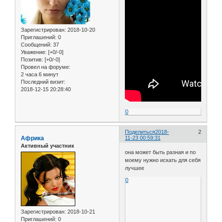
Зарегистрирован
: 2018-10-20
Приглашений:
0
Сообщений:
37
Уважение:
[+0/-0]
Позитив:
[+0/-0]
Провел на форуме:
2 часа 6 минут
Последний визит:
2018-12-15 20:28:40
0
Поделиться
2018-
2
Африка
11-23 00:59:31
Активный участник
она может быть разная и по
моему нужно искать для себя
лучшее
0
Зарегистрирован
: 2018-10-21
Приглашений:
0