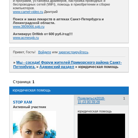
и программ, установка драйверов, настройка проводных и
беспроводных сетей (WiFi), помощь в приобретении и сборке
компьютеров.
www.camel-video.ru
Дмитрий
Поиск и заказ лекарств в аптеках Санкт-Петербурга и
Ленинградской области.
www.3809066.spb.ru
Антивирус DrWeb от 600 руб./год!!!
www.acmespb.ru
Привет, Гость!
Войдите
или
зарегистрируйтесь
.
»
Мы - соседи! Форум жителей Приморского района Санкт-
Петербурга.
»
Админский раздел
»
юридическая помощь
Страница:
1
юридическая помощь
Поделиться
2018-
1
STOP XAM
11-23 00:39:28
Активный участник
юридическая помощь