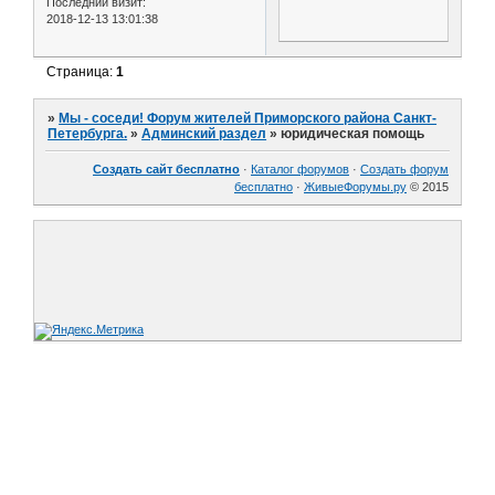
Последний визит:
2018-12-13 13:01:38
Страница:
1
»
Мы - соседи! Форум жителей Приморского района Санкт-
Петербурга.
»
Админский раздел
»
юридическая помощь
Создать сайт бесплатно
·
Каталог форумов
·
Создать форум
бесплатно
·
ЖивыеФорумы.ру
© 2015