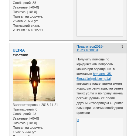
Сообщений:
38
Уважение:
[+0/-0]
Позитив:
[+0/-0]
Провел на форуме:
2 часа 29 минут
Последний визит:
2019-08-16 16:05:11
Поделиться
2018-
3
ULTRA
11-23 10:00:31
Участник
Получить помощь по
юридическим вопросам
можно при обращении в
компанию
http://xn--35-
6kcaal1ehjmid.xn--p1ai
которая в наше время имеет
хорошую репутацию на рынке
таких услуг и по праву можна
рекомендовать ее своим
друзьм и товарищам.Оцените
Зарегистрирован
: 2018-11-21
сами при наличии свободного
Приглашений:
0
времени
Сообщений:
23
Уважение:
[+0/-0]
0
Позитив:
[+0/-0]
Провел на форуме:
1 час 55 минут