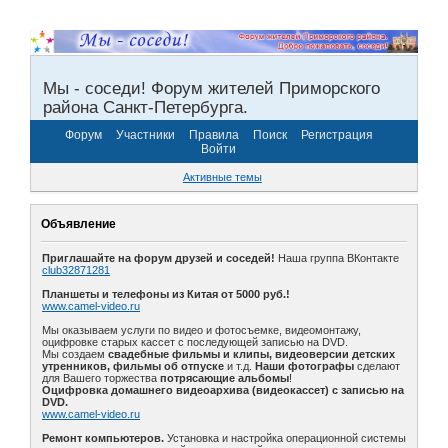
Мы - соседи! Форум жителей Приморского
района Санкт-Петербурга.
Форум
Участники
Правила
Поиск
Регистрация
Войти
Активные темы
Объявление
Приглашайте на форум друзей и соседей!
Наша группа ВКонтакте
club32871281
Планшеты и телефоны из Китая от 5000 руб.!
www.camel-video.ru
Мы оказываем услуги по видео и фотосъемке, видеомонтажу,
оцифровке старых кассет с последующей записью на DVD.
Мы создаем
свадебные фильмы и клипы, видеоверсии детских
утренников, фильмы об отпуске
и т.д.
Наши фотографы
сделают
для Вашего торжества
потрясающие альбомы
!
Оцифровка домашнего видеоархива (видеокассет) с записью на
DVD.
www.camel-video.ru
Ремонт компьютеров.
Установка и настройка операционной системы