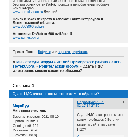
и программ, установка драйверов, настройка проводных и
беспроводных сетей (WiFi), помощь в приобретении и сборке
компьютеров.
www.camel-video.ru
Дмитрий
Поиск и заказ лекарств в аптеках Санкт-Петербурга и
Ленинградской области.
www.3809066.spb.ru
Антивирус DrWeb от 600 руб./год!!!
www.acmespb.ru
Привет, Гость!
Войдите
или
зарегистрируйтесь
.
»
Мы - соседи! Форум жителей Приморского района Санкт-
Петербурга.
»
Родительский форум
»
Сдать НДС
электронно можно каким то образом?
Страница:
1
Сдать НДС электронно можно каким то образом?
Поделиться
2022-
1
МиркВуд
02-17 14:27:50
Активный участник
Сдать НДС электронно можно
Зарегистрирован
: 2021-08-19
каким то образом? Есть ли
Приглашений:
0
какие то сайты по сдаче
Сообщений:
104
НДС?
Уважение:
[+0/-0]
Позитив:
[+0/-0]
0