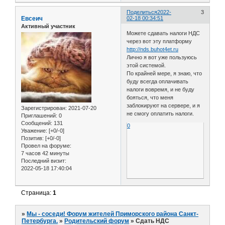
Поделиться
2022-
3
Евсеич
02-18 00:34:51
Активный участник
Можете сдавать налоги НДС
через вот эту платформу
http://nds.buhot4et.ru
Лично я вот уже пользуюсь
этой системой.
По крайней мере, я знаю, что
буду всегда оплачивать
налоги вовремя, и не буду
бояться, что меня
заблокируют на сервере, и я
Зарегистрирован
: 2021-07-20
не смогу оплатить налоги.
Приглашений:
0
Сообщений:
131
0
Уважение:
[+0/-0]
Позитив:
[+0/-0]
Провел на форуме:
7 часов 42 минуты
Последний визит:
2022-05-18 17:40:04
Страница:
1
»
Мы - соседи! Форум жителей Приморского района Санкт-
Петербурга.
»
Родительский форум
»
Сдать НДС