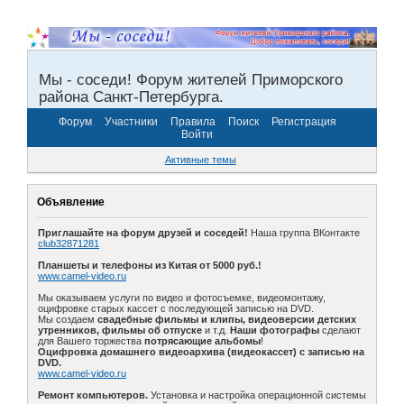
Мы - соседи! Форум жителей Приморского
района Санкт-Петербурга.
Форум
Участники
Правила
Поиск
Регистрация
Войти
Активные темы
Объявление
Приглашайте на форум друзей и соседей!
Наша группа ВКонтакте
club32871281
Планшеты и телефоны из Китая от 5000 руб.!
www.camel-video.ru
Мы оказываем услуги по видео и фотосъемке, видеомонтажу,
оцифровке старых кассет с последующей записью на DVD.
Мы создаем
свадебные фильмы и клипы, видеоверсии детских
утренников, фильмы об отпуске
и т.д.
Наши фотографы
сделают
для Вашего торжества
потрясающие альбомы
!
Оцифровка домашнего видеоархива (видеокассет) с записью на
DVD.
www.camel-video.ru
Ремонт компьютеров.
Установка и настройка операционной системы