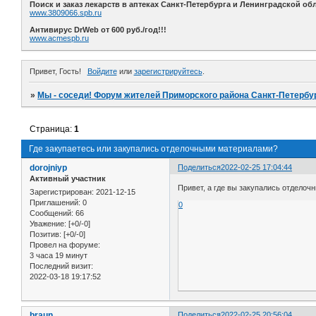
Поиск и заказ лекарств в аптеках Санкт-Петербурга и Ленинградской обл
www.3809066.spb.ru
Антивирус DrWeb от 600 руб./год!!!
www.acmespb.ru
Привет, Гость!
Войдите
или
зарегистрируйтесь
.
»
Мы - соседи! Форум жителей Приморского района Санкт-Петербур
Страница:
1
Где закупаетесь или закупались отделочными материалами?
dorojniyp
Поделиться
2022-02-25 17:04:44
Активный участник
Привет, а где вы закупались отделоч
Зарегистрирован
: 2021-12-15
Приглашений:
0
0
Сообщений:
66
Уважение:
[+0/-0]
Позитив:
[+0/-0]
Провел на форуме:
3 часа 19 минут
Последний визит:
2022-03-18 19:17:52
braun
Поделиться
2022-02-25 20:56:04