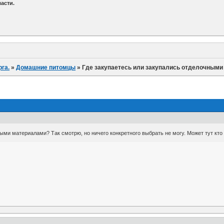
асти.
га.
»
Домашние питомцы
»
Где закупаетесь или закупались отделочным
ными материалами? Так смотрю, но ничего конкретного выбрать не могу. Может тут кто