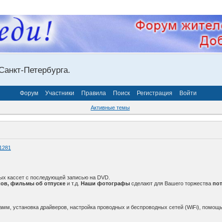
Санкт-Петербурга.
Форум
Участники
Правила
Поиск
Регистрация
Войти
Активные темы
1281
ых кассет с последующей записью на DVD.
ов, фильмы об отпуске
и т.д.
Наши фотографы
сделают для Вашего торжества
по
амм, установка драйверов, настройка проводных и беспроводных сетей (WiFi), помощь