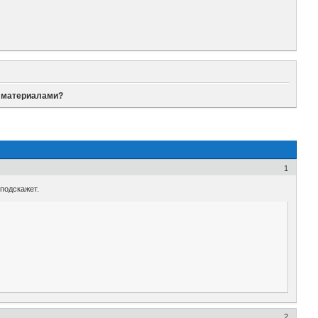
и материалами?
1
 подскажет.
2