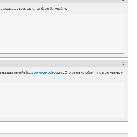
е заказывал, возможно так было бы удобно.
3
 заказать онлайн
https://www.ext-decor.ru
. Это реально облегчило мою жизнь, я