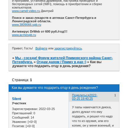
и программ, установка драйверов, настройка проводных и
беспроводных сетей (WiFi), помощь в приобретении и сборке
компьютеров.
www.camel-video.ru
Дмитрий
Поиск и заказ лекарств в аптеках Санкт-Петербурга и
Ленинградской области.
www.3809066.spb.ru
Антивирус DrWeb от 600 руб./год!!!
www.acmespb.ru
Привет, Гость!
Войдите
или
зарегистрируйтесь
.
»
Мы - соседи! Форум жителей Приморского района Санкт-
Петербурга.
»
Отдам даром / Приму в дар ;)
»
Как вы
думаете что подарить отцу в день рождения?
Страница:
1
Как вы думаете что подарить отцу в день рождения?
Поделиться
2022-
1
Silent
03-25 19:40:25
Участник
У папы намечается днюха,
Зарегистрирован
: 2022-03-25
долго думал что ему
Приглашений:
0
подарить, и решил что надо
Сообщений:
14
что то из оружия, или его
Уважение:
[+0/-0]
копию, он у меня военный, и
Позитив:
[+0/-0]