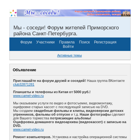
Мы - соседи! Форум жителей Приморского
района Санкт-Петербурга.
Форум
Участники
Правила
Поиск
Регистрация
Войти
Активные темы
Объявление
Приглашайте на форум друзей и соседей!
Наша группа ВКонтакте
club32871281
Планшеты и телефоны из Китая от 5000 руб.!
www.camel-video.ru
Мы оказываем услуги по видео и фотосъемке, видеомонтажу,
оцифровке старых кассет с последующей записью на DVD.
Мы создаем
свадебные фильмы и клипы, видеоверсии детских
утренников, фильмы об отпуске
и т.д.
Наши фотографы
сделают
для Вашего торжества
потрясающие альбомы
!
Оцифровка домашнего видеоархива (видеокассет) с записью на
DVD.
www.camel-video.ru
Ремонт компьютеров.
Установка и настройка операционной системы