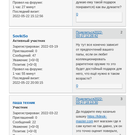
думаю ему такой подарок
Провел на форуме:
1 час 27 минут
понравится) как вы думаете?
Последний визит:
0
2022-05-22 15:12:56
Поделиться
2022-
2
SovikiSo
03-27 12:28:42
Активный участник
Ну тут все конечно зависит
Зарегистрирован
: 2022-03-19
от предпочтений вашего
Приглашений:
0
папы, если он любит
Сообщений:
47
коллекционировать
Уважение:
[+0/-0]
раритетное оружие то это
Позитив:
[+0/-0]
будет достойный подарок для
Провел на форуме:
1 час 55 минут
него, что ещё нужно в таком
Последний визит:
возрасте?
2022-05-22 20:00:15
0
Поделиться
2022-
3
паша техник
03-27 18:13:30
Участник
Да подарите ему казачью
Зарегистрирован
: 2022-03-22
шашку
https://klinok-
Приглашений:
0
master.com
вот магазин где я
Сообщений:
22
сам купил не так давно, уж он
Уважение:
[+0/-0]
это точно оценит поверьте,
Позитив:
[+0/-0]