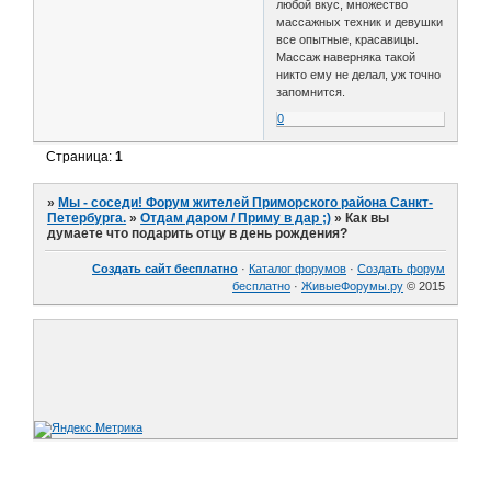
любой вкус, множество
массажных техник и девушки
все опытные, красавицы.
Массаж наверняка такой
никто ему не делал, уж точно
запомнится.
0
Страница:
1
»
Мы - соседи! Форум жителей Приморского района Санкт-
Петербурга.
»
Отдам даром / Приму в дар ;)
»
Как вы
думаете что подарить отцу в день рождения?
Создать сайт бесплатно
·
Каталог форумов
·
Создать форум
бесплатно
·
ЖивыеФорумы.ру
© 2015