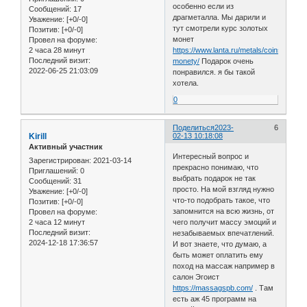
особенно если из
Сообщений:
17
драгметалла. Мы дарили и
Уважение:
[+0/-0]
тут смотрели курс золотых
Позитив:
[+0/-0]
монет
Провел на форуме:
2 часа 28 минут
https://www.lanta.ru/metals/coins/zolotie
Последний визит:
monety/
Подарок очень
2022-06-25 21:03:09
понравился. я бы такой
хотела.
0
Поделиться
2023-
6
Kirill
02-13 10:18:08
Активный участник
Интересный вопрос и
Зарегистрирован
: 2021-03-14
прекрасно понимаю, что
Приглашений:
0
выбрать подарок не так
Сообщений:
31
просто. На мой взгляд нужно
Уважение:
[+0/-0]
что-то подобрать такое, что
Позитив:
[+0/-0]
запомнится на всю жизнь, от
Провел на форуме:
2 часа 12 минут
чего получит массу эмоций и
Последний визит:
незабываемых впечатлений.
2024-12-18 17:36:57
И вот знаете, что думаю, а
быть может оплатить ему
поход на массаж например в
салон Эгоист
https://massagspb.com/
. Там
есть аж 45 программ на