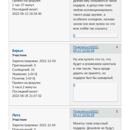
думаю ему понравится такой
Провел на форуме:
1 час 27 минут
подарок. я допустим тоже
Последний визит:
люблю коллекционировать
2022-05-12 16:34:40
такого рода оружие, а
особенно холодное, незнаю
зачем оно мне нужно но это
мое хобби так сказать)
0
Поделиться
2022-
4
Кирыч
04-17 13:02:49
Участник
Ну или купите что-то, что
Зарегистрирован
: 2021-12-03
будет и вложением капитала
Приглашений:
0
в том числе. Часы вроде
Сообщений:
15
дарить не принято, но
Уважение:
[+0/-0]
подарок был бы шикарный.
Позитив:
[+0/-0]
Провел на форуме:
0
3 часа 2 минуты
Последний визит:
2022-06-25 21:07:32
Поделиться
2022-
5
Лита
04-17 13:52:29
Участник
Монеты тоже классный
Зарегистрирован
: 2021-11-04
подарок. Дешевле не будут,
Приглашений:
0