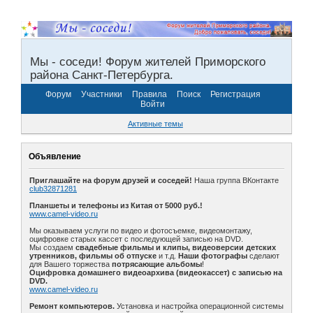
Мы - соседи! Форум жителей Приморского
района Санкт-Петербурга.
Форум
Участники
Правила
Поиск
Регистрация
Войти
Активные темы
Объявление
Приглашайте на форум друзей и соседей!
Наша группа ВКонтакте
club32871281
Планшеты и телефоны из Китая от 5000 руб.!
www.camel-video.ru
Мы оказываем услуги по видео и фотосъемке, видеомонтажу,
оцифровке старых кассет с последующей записью на DVD.
Мы создаем
свадебные фильмы и клипы, видеоверсии детских
утренников, фильмы об отпуске
и т.д.
Наши фотографы
сделают
для Вашего торжества
потрясающие альбомы
!
Оцифровка домашнего видеоархива (видеокассет) с записью на
DVD.
www.camel-video.ru
Ремонт компьютеров.
Установка и настройка операционной системы