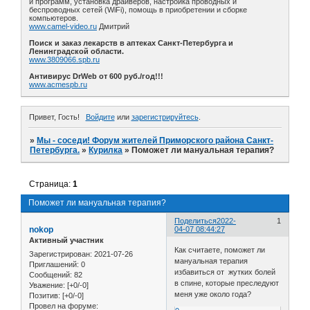
и программ, установка драйверов, настройка проводных и
беспроводных сетей (WiFi), помощь в приобретении и сборке
компьютеров.
www.camel-video.ru
Дмитрий
Поиск и заказ лекарств в аптеках Санкт-Петербурга и
Ленинградской области.
www.3809066.spb.ru
Антивирус DrWeb от 600 руб./год!!!
www.acmespb.ru
Привет, Гость!
Войдите
или
зарегистрируйтесь
.
»
Мы - соседи! Форум жителей Приморского района Санкт-
Петербурга.
»
Курилка
»
Поможет ли мануальная терапия?
Страница:
1
Поможет ли мануальная терапия?
Поделиться
2022-
1
nokop
04-07 08:44:27
Активный участник
Как считаете, поможет ли
Зарегистрирован
: 2021-07-26
мануальная терапия
Приглашений:
0
избавиться от жутких болей
Сообщений:
82
в спине, которые преследуют
Уважение:
[+0/-0]
меня уже около года?
Позитив:
[+0/-0]
Провел на форуме: