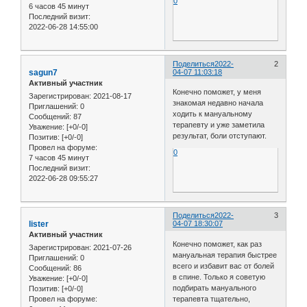
0
6 часов 45 минут
Последний визит:
2022-06-28 14:55:00
Поделиться
2022-
2
sagun7
04-07 11:03:18
Активный участник
Конечно поможет, у меня
Зарегистрирован
: 2021-08-17
знакомая недавно начала
Приглашений:
0
ходить к мануальному
Сообщений:
87
терапевту и уже заметила
Уважение:
[+0/-0]
результат, боли отступают.
Позитив:
[+0/-0]
Провел на форуме:
0
7 часов 45 минут
Последний визит:
2022-06-28 09:55:27
Поделиться
2022-
3
lister
04-07 18:30:07
Активный участник
Конечно поможет, как раз
Зарегистрирован
: 2021-07-26
мануальная терапия быстрее
Приглашений:
0
всего и избавит вас от болей
Сообщений:
86
в спине. Только я советую
Уважение:
[+0/-0]
подбирать мануального
Позитив:
[+0/-0]
терапевта тщательно,
Провел на форуме: