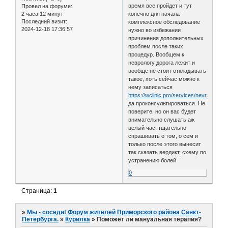
время все пройдет и тут
Провел на форуме:
2 часа 12 минут
конечно для начала
Последний визит:
комплексное обследование
2024-12-18 17:36:57
нужно во избежании
причинения дополнительных
проблем после таких
процедур. Вообщем к
неврологу дорога лежит и
вообще не стоит откладывать
такое, хоть сейчас можно к
нему записаться
https://wclinic.pro/services/nevrologiya/
да проконсультироваться. Не
поверите, но он вас будет
внимательно слушать аж
целый час, тщательно
спрашивать о том, о сем и
только после этого вынесит
так сказать вердикт, схему по
устранению болей.
0
Страница:
1
»
Мы - соседи! Форум жителей Приморского района Санкт-
Петербурга.
»
Курилка
»
Поможет ли мануальная терапия?