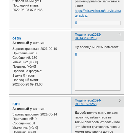
6 часов 44 минуты
рекомендовал бы записаться
Последний визит:
к ним
2022-06-28 07:51:35
https://zdravclinic.ru/service/manualnay
terapiya/
.
0
Поделиться
2022-
4
ostin
04-14 23:33:16
Активный участник
Ну вообще многим помогает.
Зарегистрирован
: 2021-09-10
Приглашений:
0
0
Сообщений:
180
Уважение:
[+0/-0]
Позитив:
[+0/-0]
Провел на форуме:
1 день 0 часов
Последний визит:
2022-06-28 09:13:03
Поделиться
2024-
5
Kirill
01-09 15:35:53
Активный участник
Да собственно никто не даст
Зарегистрирован
: 2021-03-14
гарантий, избавитесь вы
Приглашений:
0
таким способом от болей или
Сообщений:
31
нет. Может кратковременно, а
Уважение:
[+0/-0]
может реально на долгое
Позитив:
[+0/-0]