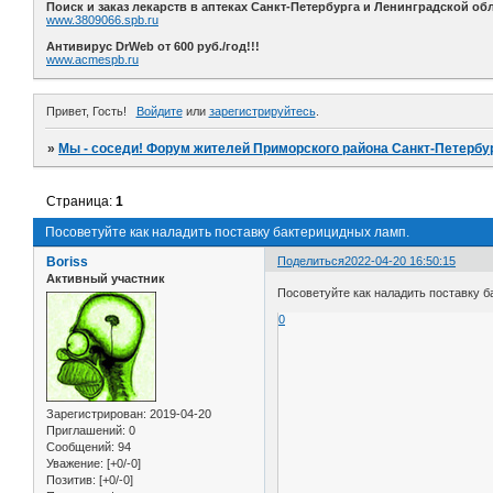
Поиск и заказ лекарств в аптеках Санкт-Петербурга и Ленинградской обл
www.3809066.spb.ru
Антивирус DrWeb от 600 руб./год!!!
www.acmespb.ru
Привет, Гость!
Войдите
или
зарегистрируйтесь
.
»
Мы - соседи! Форум жителей Приморского района Санкт-Петербур
Страница:
1
Посоветуйте как наладить поставку бактерицидных ламп.
Boriss
Поделиться
2022-04-20 16:50:15
Активный участник
Посоветуйте как наладить поставку б
0
Зарегистрирован
: 2019-04-20
Приглашений:
0
Сообщений:
94
Уважение:
[+0/-0]
Позитив:
[+0/-0]