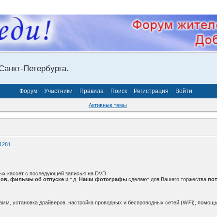
Санкт-Петербурга.
Форум
Участники
Правила
Поиск
Регистрация
Войти
Активные темы
1281
ых кассет с последующей записью на DVD.
ов, фильмы об отпуске
и т.д.
Наши фотографы
сделают для Вашего торжества
по
амм, установка драйверов, настройка проводных и беспроводных сетей (WiFi), помощь