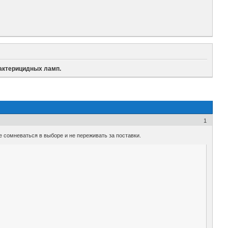
бактерицидных ламп.
1
е сомневаться в выборе и не переживать за поставки.