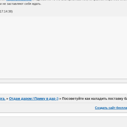
ам не заставляют себя ждать.
17:14:38)
га.
»
Отдам даром / Приму в дар ;)
»
Посоветуйте как наладить поставку 
Создать сайт беспл