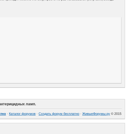
бактерицидных ламп.
атно
·
Каталог форумов
·
Создать форум бесплатно
·
ЖивыеФорумы.ру
© 2015