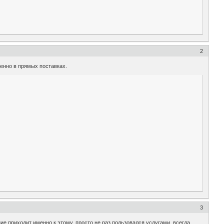
2
менно в прямых поставках.
3
ие приходит именно к этому, просто не раз пользовался услугами, всегда