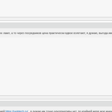
х ламп, а то через посредников цена практически вдвое взлетают, я думаю, выгода и
нией
https://uvintech.ru/
, я думаю им точно альтернативы нет, по крайней мере мое мнен