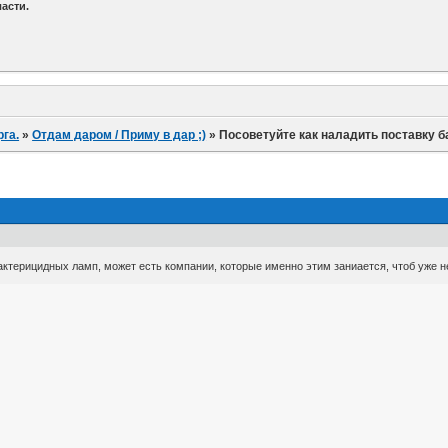
асти.
га.
»
Отдам даром / Приму в дар ;)
»
Посоветуйте как наладить поставку 
актерицидных ламп, может есть компании, которые именно этим заниается, чтоб уже н