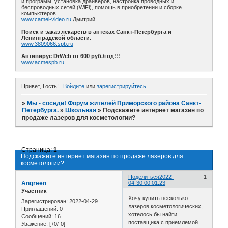
и программ, установка драйверов, настройка проводных и
беспроводных сетей (WiFi), помощь в приобретении и сборке
компьютеров.
www.camel-video.ru
Дмитрий
Поиск и заказ лекарств в аптеках Санкт-Петербурга и
Ленинградской области.
www.3809066.spb.ru
Антивирус DrWeb от 600 руб./год!!!
www.acmespb.ru
Привет, Гость!
Войдите
или
зарегистрируйтесь
.
»
Мы - соседи! Форум жителей Приморского района Санкт-
Петербурга.
»
Школьная
»
Подскажите интернет магазин по
продаже лазеров для косметологии?
Страница:
1
Подскажите интернет магазин по продаже лазеров для
косметологии?
Поделиться
2022-
1
Angreen
04-30 00:01:23
Участник
Хочу купить несколько
Зарегистрирован
: 2022-04-29
лазеров косметологических,
Приглашений:
0
хотелось бы найти
Сообщений:
16
поставщика с приемлемой
Уважение:
[+0/-0]