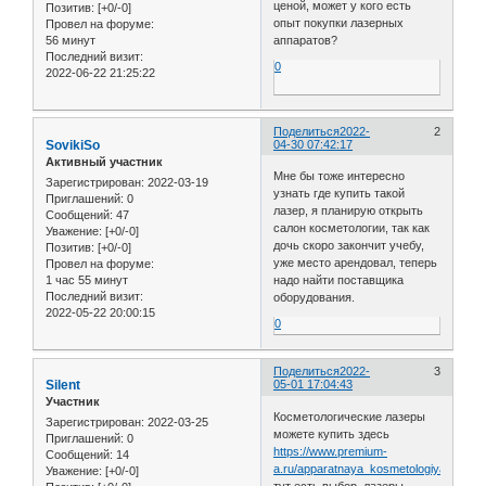
ценой, может у кого есть
Позитив:
[+0/-0]
опыт покупки лазерных
Провел на форуме:
56 минут
аппаратов?
Последний визит:
0
2022-06-22 21:25:22
Поделиться
2022-
2
SovikiSo
04-30 07:42:17
Активный участник
Мне бы тоже интересно
Зарегистрирован
: 2022-03-19
узнать где купить такой
Приглашений:
0
лазер, я планирую открыть
Сообщений:
47
салон косметологии, так как
Уважение:
[+0/-0]
дочь скоро закончит учебу,
Позитив:
[+0/-0]
уже место арендовал, теперь
Провел на форуме:
1 час 55 минут
надо найти поставщика
Последний визит:
оборудования.
2022-05-22 20:00:15
0
Поделиться
2022-
3
Silent
05-01 17:04:43
Участник
Косметологические лазеры
Зарегистрирован
: 2022-03-25
можете купить здесь
Приглашений:
0
https://www.premium-
Сообщений:
14
a.ru/apparatnaya_kosmetologiya/m22/
Уважение:
[+0/-0]
тут есть выбор, лазеры