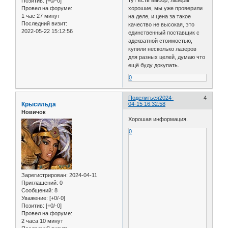
Позитив:
[+0/-0]
хорошие, мы уже проверили
Провел на форуме:
1 час 27 минут
на деле, и цена за такое
Последний визит:
качество не высокая, это
2022-05-22 15:12:56
единственный поставщик с
адекватной стоимостью,
купили несколько лазеров
для разных целей, думаю что
ещё буду докупать.
0
Поделиться
2024-
4
Крысильда
04-15 16:32:58
Новичок
Хорошая информация.
0
Зарегистрирован
: 2024-04-11
Приглашений:
0
Сообщений:
8
Уважение:
[+0/-0]
Позитив:
[+0/-0]
Провел на форуме:
2 часа 10 минут