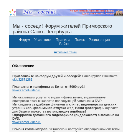
Мы - соседи! Форум жителей Приморского
района Санкт-Петербурга.
Форум
Участники
Правила
Поиск
Регистрация
Войти
Активные темы
Объявление
Приглашайте на форум друзей и соседей!
Наша группа ВКонтакте
club32871281
Планшеты и телефоны из Китая от 5000 руб.!
www.camel-video.ru
Мы оказываем услуги по видео и фотосъемке, видеомонтажу,
оцифровке старых кассет с последующей записью на DVD.
Мы создаем
свадебные фильмы и клипы, видеоверсии детских
утренников, фильмы об отпуске
и т.д.
Наши фотографы
сделают
для Вашего торжества
потрясающие альбомы
!
Оцифровка домашнего видеоархива (видеокассет) с записью на
DVD.
www.camel-video.ru
Ремонт компьютеров.
Установка и настройка операционной системы