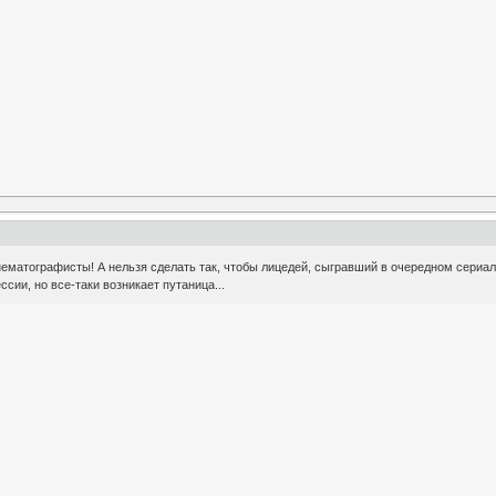
кинематографисты! А нельзя сделать так, чтобы лицедей, сыгравший в очередном сер
сии, но все-таки возникает путаница...