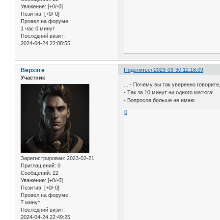
Уважение:
[+0/-0]
Позитив:
[+0/-0]
Провел на форуме:
1 час 0 минут
Последний визит:
2024-04-24 22:08:55
Верхэге
Поделиться
2023-03-30 12:18:09
Участник
... - Почему вы так уверенно говорит
- Так за 10 минут ни одного матюга!
- Вопросов больше не имею.
0
Зарегистрирован
: 2023-02-21
Приглашений:
0
Сообщений:
22
Уважение:
[+0/-0]
Позитив:
[+0/-0]
Провел на форуме:
7 минут
Последний визит:
2024-04-24 22:49:25