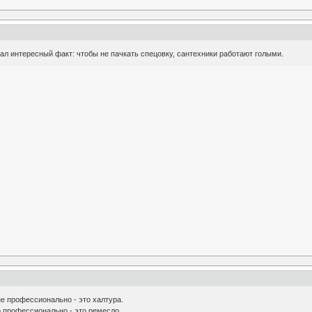
ал интересный факт: чтобы не пачкать спецовку, сантехники работают голыми.
не профессионально - это халтура.
о профессионально - это ремесло.