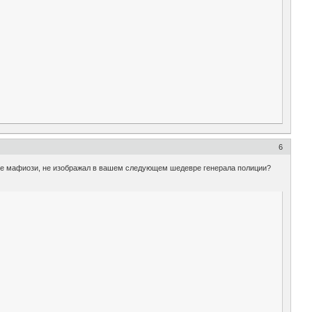
6
иале мафиози, не изображал в вашем следующем шедевре генерала полиции?