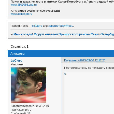
Поиск и заказ лекарств в аптеках Санкт-Петербурга и Ленинградской обл
www.3809066.spb.ru
Антивирус DrWeb от 600 руб./год!!!
www.acmespb.ru
Привет, Гость!
Войдите
или
зарегистрируйтесь
.
»
Мы - соседи! Форум жителей Приморского района Санкт-Петербур
Страница:
1
Анекдоты
LeClerc
Поделиться
2023-03-30 12:17:28
Участник
Постелил котенку на пол газету с по
0
Зарегистрирован
: 2023-02-10
Приглашений:
0
Сообщений:
22