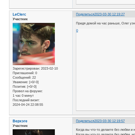
LeClerc
Поделиться
2023-03-30 12:19:27
Участник
Придя домой на час раньше, Олег узн
0
Зарегистрирован
: 2023-02-10
Приглашений:
0
Сообщений:
22
Уважение:
[+0/-0]
Позитив:
[+0/-0]
Провел на форуме:
1 час 0 минут
Последний визит:
2024-04-24 22:08:55
Верхэге
Поделиться
2023-03-30 12:19:57
Участник
Когда вы что-то делаете без любви и 
Когда вы что-то делаете без любви, н