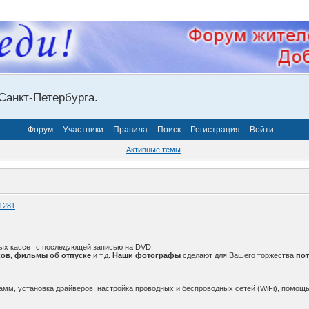
Санкт-Петербурга.
Форум
Участники
Правила
Поиск
Регистрация
Войти
Активные темы
1281
ых кассет с последующей записью на DVD.
ов, фильмы об отпуске
и т.д.
Наши фотографы
сделают для Вашего торжества
по
амм, установка драйверов, настройка проводных и беспроводных сетей (WiFi), помощь