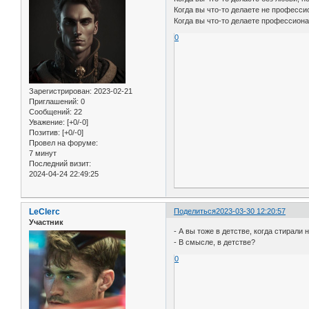
Когда вы что-то делаете не профессио
Когда вы что-то делаете профессиона
0
Зарегистрирован
: 2023-02-21
Приглашений:
0
Сообщений:
22
Уважение:
[+0/-0]
Позитив:
[+0/-0]
Провел на форуме:
7 минут
Последний визит:
2024-04-24 22:49:25
LeClerc
Поделиться
2023-03-30 12:20:57
Участник
- А вы тоже в детстве, когда стирали
- В смысле, в детстве?
0