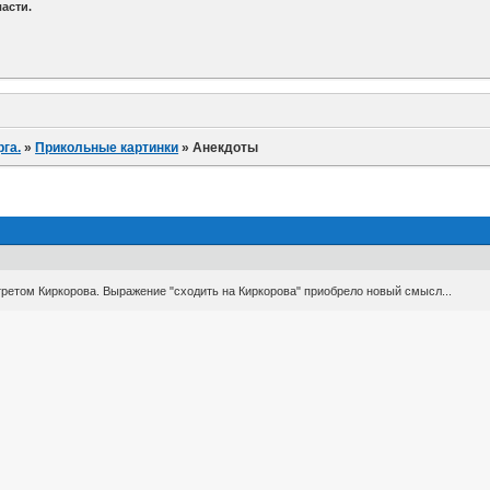
асти.
га.
»
Прикольные картинки
»
Анекдоты
ртретом Киркорова. Выражение "сходить на Киркорова" приобрело новый смысл...