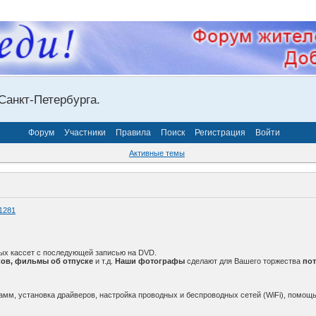
Санкт-Петербурга.
Форум
Участники
Правила
Поиск
Регистрация
Войти
Активные темы
1281
ых кассет с последующей записью на DVD.
ов, фильмы об отпуске
и т.д.
Наши фотографы
сделают для Вашего торжества
по
амм, установка драйверов, настройка проводных и беспроводных сетей (WiFi), помощь