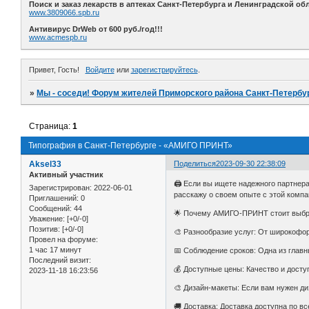
Поиск и заказ лекарств в аптеках Санкт-Петербурга и Ленинградской обл
www.3809066.spb.ru
Антивирус DrWeb от 600 руб./год!!!
www.acmespb.ru
Привет, Гость!
Войдите
или
зарегистрируйтесь
.
»
Мы - соседи! Форум жителей Приморского района Санкт-Петербур
Страница:
1
Типография в Санкт-Петербурге - «АМИГО ПРИНТ»
Aksel33
Поделиться
2023-09-30 22:38:09
Активный участник
🖨️ Если вы ищете надежного партне
Зарегистрирован
: 2022-06-01
расскажу о своем опыте с этой компа
Приглашений:
0
Сообщений:
44
🌟 Почему АМИГО-ПРИНТ стоит выбр
Уважение:
[+0/-0]
Позитив:
[+0/-0]
🎨 Разнообразие услуг: От широкофор
Провел на форуме:
1 час 17 минут
📅 Соблюдение сроков: Одна из главн
Последний визит:
💰 Доступные цены: Качество и досту
2023-11-18 16:23:56
🎨 Дизайн-макеты: Если вам нужен д
🚚 Доставка: Доставка доступна по в