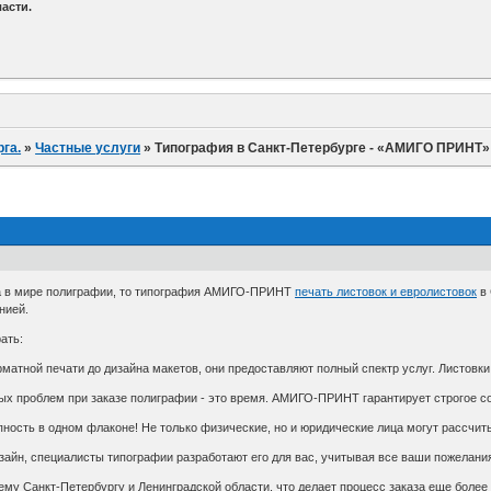
асти.
га.
»
Частные услуги
»
Типография в Санкт-Петербурге - «АМИГО ПРИНТ»
ра в мире полиграфии, то типография АМИГО-ПРИНТ
печать листовок и евролистовок
в 
нией.
ать:
матной печати до дизайна макетов, они предоставляют полный спектр услуг. Листовки,
ых проблем при заказе полиграфии - это время. АМИГО-ПРИНТ гарантирует строгое со
пность в одном флаконе! Не только физические, но и юридические лица могут рассчит
изайн, специалисты типографии разработают его для вас, учитывая все ваши пожелан
сему Санкт-Петербургу и Ленинградской области, что делает процесс заказа еще более