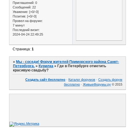
Приглашений:
0
Сообщений:
22
Уважение:
[+0/-0]
Позитив:
[+0/-0]
Провел на форуме:
7 минут
Последний визит:
2024-04-24 22:49:25
Страница:
1
»
Мы - соседи! Форум жителей Приморского района Санкт-
Петербурга.
»
Курилка
»
Где в Петербурге отметить
красивую свадьбу?
Создать сайт бесплатно
·
Каталог форумов
·
Создать форум
бесплатно
·
ЖивыеФорумы.ру
© 2015