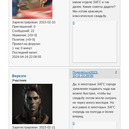
каком отделе ЗАГС и так
далее. Какие советы дадите?
Мы хотим красивую
классическую свадьбу.
Зарегистрирован
: 2023-02-10
0
Приглашений:
0
Сообщений:
22
Уважение:
[+0/-0]
Позитив:
[+0/-0]
Провел на форуме:
1 час 0 минут
Последний визит:
2024-04-24 22:08:55
Поделиться
2023-
2
Верхэге
10-11 22:28:06
Участник
Да, в некоторые ЗАГС города
заявления подавать надо как
можно быстрее, чтобы вы
свадьбу потом могли сыграть
не через много месяцев. Но
все равно в некоторых ЗАГС
очередь на полгода и более
вперед.
0
Зарегистрирован
: 2023-02-21