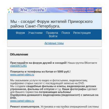
Мы - соседи! Форум жителей Приморского
района Санкт-Петербурга.
Форум
Участники
Правила
Поиск
Регистрация
Войти
Активные темы
Объявление
Приглашайте на форум друзей и соседей!
Наша группа ВКонтакте
club32871281
Планшеты и телефоны из Китая от 5000 руб.!
www.camel-video.ru
Мы оказываем услуги по видео и фотосъемке, видеомонтажу,
оцифровке старых кассет с последующей записью на DVD.
Мы создаем
свадебные фильмы и клипы, видеоверсии детских
утренников, фильмы об отпуске
и т.д.
Наши фотографы
сделают
для Вашего торжества
потрясающие альбомы
!
Оцифровка домашнего видеоархива (видеокассет) с записью на
DVD.
www.camel-video.ru
Ремонт компьютеров.
Установка и настройка операционной системы