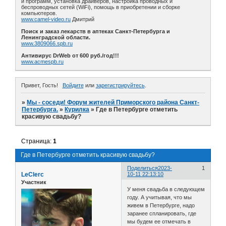
и программ, установка драйверов, настройка проводных и
беспроводных сетей (WiFi), помощь в приобретении и сборке
компьютеров.
www.camel-video.ru
Дмитрий
Поиск и заказ лекарств в аптеках Санкт-Петербурга и
Ленинградской области.
www.3809066.spb.ru
Антивирус DrWeb от 600 руб./год!!!
www.acmespb.ru
Привет, Гость!
Войдите
или
зарегистрируйтесь
.
»
Мы - соседи! Форум жителей Приморского района Санкт-
Петербурга.
»
Курилка
»
Где в Петербурге отметить
красивую свадьбу?
Страница:
1
Где в Петербурге отметить красивую свадьбу?
Поделиться
2023-
1
LeClerc
10-11 22:13:10
Участник
У меня свадьба в следующем
году. А учитывая, что мы
живем в Петербурге, надо
заранее спланировать, где
мы будем ее отмечать в