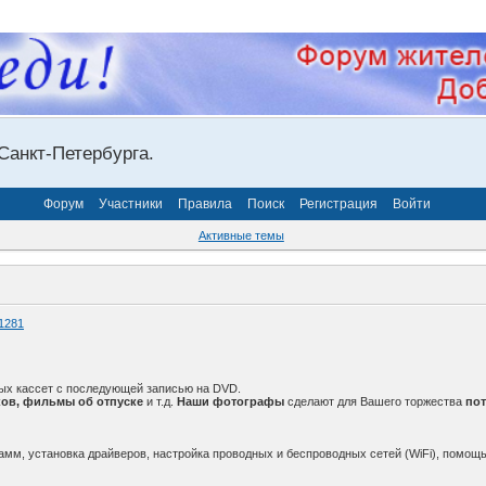
Санкт-Петербурга.
Форум
Участники
Правила
Поиск
Регистрация
Войти
Активные темы
1281
ых кассет с последующей записью на DVD.
ов, фильмы об отпуске
и т.д.
Наши фотографы
сделают для Вашего торжества
по
амм, установка драйверов, настройка проводных и беспроводных сетей (WiFi), помощь