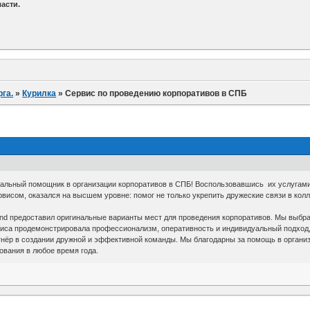
асти.
га.
»
Курилка
»
Сервис по проведению корпоративов в СПБ
льный помощник в организации корпоративов в СПБ! Воспользовавшись их услугами,
висом, оказался на высшем уровне: помог не только укрепить дружеские связи в кол
nd предоставил оригинальные варианты мест для проведения корпоративов. Мы выбра
иса продемонстрировала профессионализм, оперативность и индивидуальный подход,
нёр в создании дружной и эффективной команды. Мы благодарны за помощь в организ
ования в любое время года.