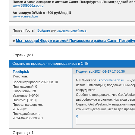
Поиск и заказ лекарств в аптеках Санкт-Петербурга и Ленинградской обл
www.3809066.spb.ru
Антивирус DrWeb от 600 руб./год!!!
www.acmespb.ru
Привет, Гость!
Войдите
или
зарегистрируйтесь
.
»
Мы - соседи! Форум жителей Приморского района Санкт-Петербур
Страница:
1
Сервис по проведению корпоративов в СПБ
Toothpick
Поделиться
2024-01-17 17:50:36
Участник
Get Weekend
korporativ-spb.ru
– идеа
Зарегистрирован
: 2023-08-10
летом. Тимбилдинг, предложенный сер
Приглашений:
0
сотрудников.
Сообщений:
28
Особенно порадовало, что Get Weeke
Уважение:
[+0/-0]
атмосферное и уютное. Команда серв
Позитив:
[+0/-0]
Сервис Get Weekend – надежный парт
Провел на форуме:
28 минут
кто ищет идеальное место для праздн
Последний визит:
0
2024-04-28 21:06:01
Страница:
1