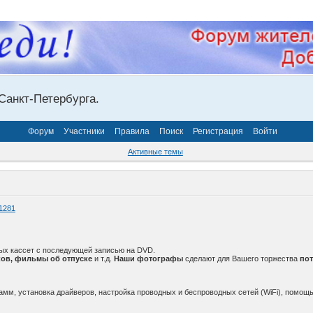
Санкт-Петербурга.
Форум
Участники
Правила
Поиск
Регистрация
Войти
Активные темы
1281
ых кассет с последующей записью на DVD.
ов, фильмы об отпуске
и т.д.
Наши фотографы
сделают для Вашего торжества
по
амм, установка драйверов, настройка проводных и беспроводных сетей (WiFi), помощь