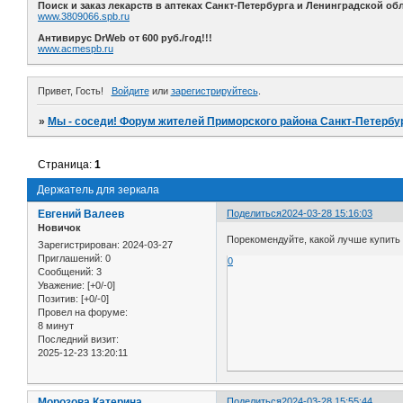
Поиск и заказ лекарств в аптеках Санкт-Петербурга и Ленинградской обл
www.3809066.spb.ru
Антивирус DrWeb от 600 руб./год!!!
www.acmespb.ru
Привет, Гость!
Войдите
или
зарегистрируйтесь
.
»
Мы - соседи! Форум жителей Приморского района Санкт-Петербур
Страница:
1
Держатель для зеркала
Евгений Валеев
Поделиться
2024-03-28 15:16:03
Новичок
Порекомендуйте, какой лучше купить 
Зарегистрирован
: 2024-03-27
Приглашений:
0
0
Сообщений:
3
Уважение:
[+0/-0]
Позитив:
[+0/-0]
Провел на форуме:
8 минут
Последний визит:
2025-12-23 13:20:11
Морозова Катерина
Поделиться
2024-03-28 15:55:44