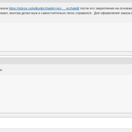
еркала
https://sloros.ru/polkoderzhateli-i-pro … erzhateli/
после его закрепления на основан
риант, монтаж делал муж и самостоятельно легко справился. Для оформления заказа в
бо