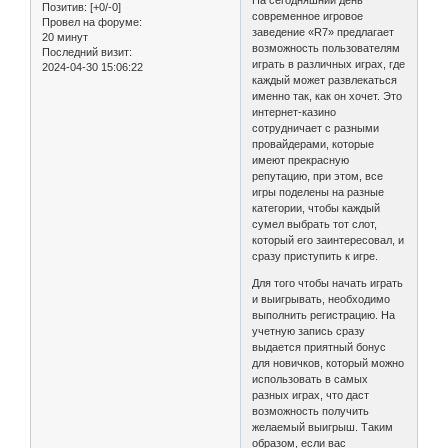
Позитив:
[+0/-0]
современное игровое
Провел на форуме:
заведение «R7» предлагает
20 минут
возможность пользователям
Последний визит:
играть в различных играх, где
2024-04-30 15:06:22
каждый может развлекаться
именно так, как он хочет. Это
интернет-казино
сотрудничает с разными
провайдерами, которые
имеют прекрасную
репутацию, при этом, все
игры поделены на разные
категории, чтобы каждый
сумел выбрать тот слот,
который его заинтересовал, и
сразу приступить к игре.
Для того чтобы начать играть
и выигрывать, необходимо
выполнить регистрацию. На
учетную запись сразу
выдается приятный бонус
для новичков, который можно
использовать в самых
разных играх, что даст
возможность получить
желаемый выигрыш. Таким
образом, если вас