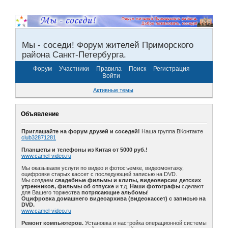
Мы - соседи! Форум жителей Приморского
района Санкт-Петербурга.
Форум
Участники
Правила
Поиск
Регистрация
Войти
Активные темы
Объявление
Приглашайте на форум друзей и соседей!
Наша группа ВКонтакте
club32871281
Планшеты и телефоны из Китая от 5000 руб.!
www.camel-video.ru
Мы оказываем услуги по видео и фотосъемке, видеомонтажу,
оцифровке старых кассет с последующей записью на DVD.
Мы создаем
свадебные фильмы и клипы, видеоверсии детских
утренников, фильмы об отпуске
и т.д.
Наши фотографы
сделают
для Вашего торжества
потрясающие альбомы
!
Оцифровка домашнего видеоархива (видеокассет) с записью на
DVD.
www.camel-video.ru
Ремонт компьютеров.
Установка и настройка операционной системы