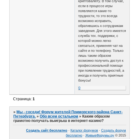
криптовалюту. В том случае,
если в процессе игры
появляются какие-то
трудности, то это всегда
возможно исправить,
обратившись к сотрудникам
заведения. Для этого имеется
служба тех. поддержки, с
которой можно легко
связаться, применяя чат на
сайте и по телефону. Только
лишь таким образом
возможно получить доступ к
профессиональной помощи
при появлении трудностей, а
иногда и получить приятные
бонусы!
0
Страница:
1
»
Мы - соседи! Форум жителей Приморского района Санкт-
Петербурга.
»
Обо всем остальном
»
Каким образом
грамотно получать выигрыш в интернет-казино?
Создать сайт бесплатно
·
Каталог форумов
·
Создать форум
бесплатно
·
ЖивыеФорумы.ру
© 2015