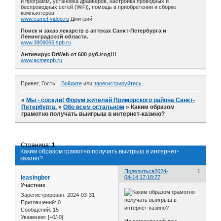
и программ, установка драйверов, настройка проводных и
беспроводных сетей (WiFi), помощь в приобретении и сборке
компьютеров.
www.camel-video.ru
Дмитрий
Поиск и заказ лекарств в аптеках Санкт-Петербурга и
Ленинградской области.
www.3809066.spb.ru
Антивирус DrWeb от 600 руб./год!!!
www.acmespb.ru
Привет, Гость!
Войдите
или
зарегистрируйтесь
.
»
Мы - соседи! Форум жителей Приморского района Санкт-
Петербурга.
»
Обо всем остальном
»
Каким образом
грамотно получать выигрыш в интернет-казино?
Страница:
1
Каким образом грамотно получать выигрыш в интернет-
казино?
Поделиться
2024-
1
leasingber
04-14 17:18:27
Участник
Зарегистрирован
: 2024-03-31
Приглашений:
0
Сообщений:
15
Уважение:
[+0/-0]
На сегодняшний день