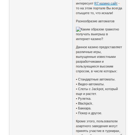
интересует
R7 казино сайт
-
то на этом портале Вы всегда
отыщите то, что искали!
Разнообразие автоматов
Данное казино предоставляет
различные игры,
выпущенные известными
разработчиками и
пользующиеся высоким
спросом, в числе которых:
• Стандартные автоматы.
• Видео-автоматы.
• Слоты с Jackpot, который
еще и растет.
• Рулетка.
• Blackjack.
• Баккара.
• Покер и другое.
Кроме этого, пользователи
азартного заведения могут
принять участие в турнирах,