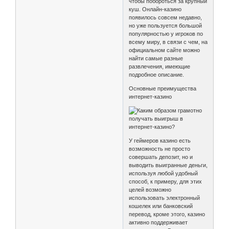
чтобы побороться за крупный
куш. Онлайн-казино
появилось совсем недавно,
но уже пользуется большой
популярностью у игроков по
всему миру, в связи с чем, на
официальном сайте можно
найти самые разные
развлечения, имеющие
подробное описание.
Основные преимущества
интернет-казино
У геймеров казино есть
возможность не просто
совершать депозит, но и
выводить выигранные деньги,
используя любой удобный
способ, к примеру, для этих
целей возможно
использовать электронный
кошелек или банковский
перевод, кроме этого, казино
активно поддерживает