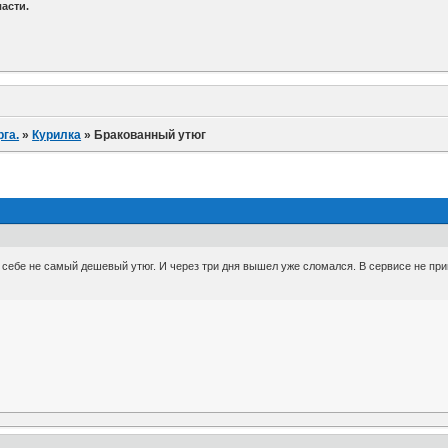
асти.
га.
»
Курилка
»
Бракованный утюг
себе не самый дешевый утюг. И через три дня вышел уже сломался. В сервисе не приня