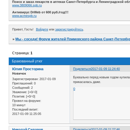
Поиск и заказ лекарств в аптеках Санкт-Петербурга и Ленинградской обл
www.3809066.spb.ru
Антивирус DrWeb от 600 руб./год!!!
www.acmespb.ru
Привет, Гость!
Войдите
или
зарегистрируйтесь
.
»
Мы - соседи! Форум жителей Приморского района Санкт-Петербур
Страница:
1
Бракованный утюг
Юлия Просторина
Поделиться
2017-01-09 11:24:40
Новичок
Буквально перед новым годом купила 
Зарегистрирован
: 2017-01-09
прикасалась даже.
Приглашений:
0
Сообщений:
2
0
Уважение:
[+0/-0]
Позитив:
[+0/-0]
Провел на форуме:
10 минут
Последний визит:
2017-01-09 11:25:05
Николай Сидоров
Поделиться
2017-01-09 11:27:46