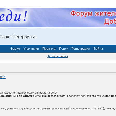
Санкт-Петербурга.
Форум
Участники
Правила
Поиск
Регистрация
Войти
Активные темы
1281
ых кассет с последующей записью на DVD.
ов, фильмы об отпуске
и т.д.
Наши фотографы
сделают для Вашего торжества
по
амм, установка драйверов, настройка проводных и беспроводных сетей (WiFi), помощь