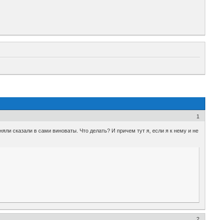
1
ли сказали в сами виноваты. Что делать? И причем тут я, если я к нему и не
2