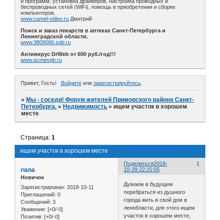
и программ, установка драйверов, настройка проводных и
беспроводных сетей (WiFi), помощь в приобретении и сборке
компьютеров.
www.camel-video.ru
Дмитрий
Поиск и заказ лекарств в аптеках Санкт-Петербурга и
Ленинградской области.
www.3809066.spb.ru
Антивирус DrWeb от 600 руб./год!!!
www.acmespb.ru
Привет, Гость!
Войдите
или
зарегистрируйтесь
.
»
Мы - соседи! Форум жителей Приморского района Санкт-
Петербурга.
»
Недвижимость
»
ищем участок в хорошем
месте
Страница:
1
ищем участок в хорошем месте
Поделиться
2018-
1
riana
10-29 22:15:05
Новичок
Думаем в будущем
Зарегистрирован
: 2018-10-11
перебраться из душного
Приглашений:
0
города жить в свой дом в
Сообщений:
3
ленобласти, для этого ищем
Уважение:
[+0/-0]
участок в хорошем месте,
Позитив:
[+0/-0]