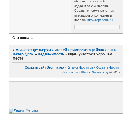
обещают возвести без
отделки за 2-3 месяца.
Съездите посмотрите, там
все здорово, коттеджный
поселок
http://ropshada.ru
0
Страница:
1
»
Мы - соседи! Форум жителей Приморского района Санкт-
Петербурга.
»
Недвижимость
»
ищем участок в хорошем
месте
Создать сайт бесплатно
·
Каталог форумов
·
Создать форум
бесплатно
·
ЖивыеФорумы.ру
© 2015