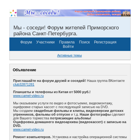
Мы - соседи! Форум жителей Приморского
района Санкт-Петербурга.
Форум
Участники
Правила
Поиск
Регистрация
Войти
Активные темы
Объявление
Приглашайте на форум друзей и соседей!
Наша группа ВКонтакте
club32871281
Планшеты и телефоны из Китая от 5000 руб.!
www.camel-video.ru
Мы оказываем услуги по видео и фотосъемке, видеомонтажу,
оцифровке старых кассет с последующей записью на DVD.
Мы создаем
свадебные фильмы и клипы, видеоверсии детских
утренников, фильмы об отпуске
и т.д.
Наши фотографы
сделают
для Вашего торжества
потрясающие альбомы
!
Оцифровка домашнего видеоархива (видеокассет) с записью на
DVD.
www.camel-video.ru
Ремонт компьютеров.
Установка и настройка операционной системы