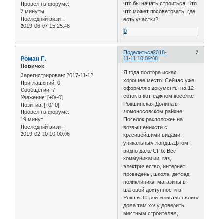
что бы начать строиться. Кто
Провел на форуме:
2 минуты
что может посоветовать, где
Последний визит:
есть участки?
2019-06-07 15:25:48
0
Поделиться
2018-
2
Роман П.
11-11 10:09:08
Новичок
Я года полтора искал
Зарегистрирован
: 2017-11-12
хорошее место. Сейчас уже
Приглашений:
0
оформляю документы на 12
Сообщений:
7
соток в коттеджном поселке
Уважение:
[+0/-0]
Ропшинская Долина в
Позитив:
[+0/-0]
Ломоносовском районе.
Провел на форуме:
19 минут
Поселок расположен на
Последний визит:
возвышенности с
2019-02-10 10:00:06
красивейшими видами,
уникальным ландшафтом,
видно даже СПб. Все
коммуникации, газ,
электричество, интернет
проведены, школа, детсад,
поликлиника, магазины в
шаговой доступности в
Ропше. Строительство своего
дома там хочу доверить
местным строителям,