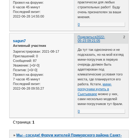
практически для любых
Провел на форуме:
6 часов 45 минут
строительных работ! Буду
Последний визит:
очень признателен за ваши
2022-06-28 14:55:00
мнения.
0
Поделиться
2022-
2
sagun7
05-23 09:21:05
Активный участник
Да тут так однозначно и не
Зарегистрирован
: 2021-08-17
подсказать, но на мой взгляд
Приглашений:
0
мини-погрузчик в первую
Сообщений:
87
очередь должен быть
Уважение:
[+0/-0]
адаптирован под
Позитив:
[+0/-0]
климатические условия того
Провел на форуме:
7 часов 45 минут
места, где планируется его
Последний визит:
работа. Кстати,
мини-
2022-06-28 09:55:27
погрузчики купить в
Сыктывкаре
можно у них,
сами несколько моделей
мини-погрузчиков тут брали.
0
Страница:
1
»
Мы - соседи! Форум жителей Приморского района Санкт-