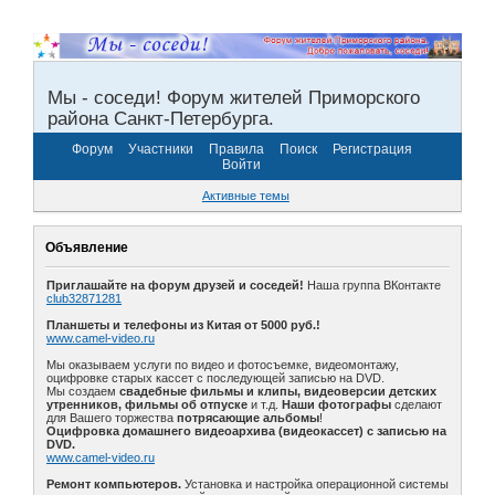
Мы - соседи! Форум жителей Приморского
района Санкт-Петербурга.
Форум
Участники
Правила
Поиск
Регистрация
Войти
Активные темы
Объявление
Приглашайте на форум друзей и соседей!
Наша группа ВКонтакте
club32871281
Планшеты и телефоны из Китая от 5000 руб.!
www.camel-video.ru
Мы оказываем услуги по видео и фотосъемке, видеомонтажу,
оцифровке старых кассет с последующей записью на DVD.
Мы создаем
свадебные фильмы и клипы, видеоверсии детских
утренников, фильмы об отпуске
и т.д.
Наши фотографы
сделают
для Вашего торжества
потрясающие альбомы
!
Оцифровка домашнего видеоархива (видеокассет) с записью на
DVD.
www.camel-video.ru
Ремонт компьютеров.
Установка и настройка операционной системы