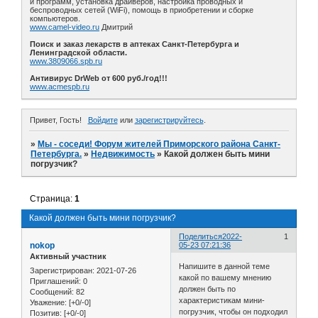
и программ, установка драйверов, настройка проводных и
беспроводных сетей (WiFi), помощь в приобретении и сборке
компьютеров.
www.camel-video.ru
Дмитрий
Поиск и заказ лекарств в аптеках Санкт-Петербурга и
Ленинградской области.
www.3809066.spb.ru
Антивирус DrWeb от 600 руб./год!!!
www.acmespb.ru
Привет, Гость!
Войдите
или
зарегистрируйтесь
.
»
Мы - соседи! Форум жителей Приморского района Санкт-
Петербурга.
»
Недвижимость
»
Какой должен быть мини
погрузчик?
Страница:
1
Какой должен быть мини погрузчик?
Поделиться
2022-
1
nokop
05-23 07:21:36
Активный участник
Напишите в данной теме
Зарегистрирован
: 2021-07-26
какой по вашему мнению
Приглашений:
0
должен быть по
Сообщений:
82
характеристикам мини-
Уважение:
[+0/-0]
погрузчик, чтобы он подходил
Позитив:
[+0/-0]