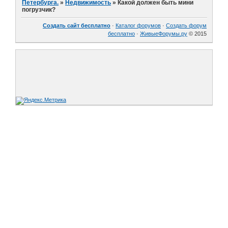
Петербурга.
»
Недвижимость
»
Какой должен быть мини
погрузчик?
Создать сайт бесплатно
·
Каталог форумов
·
Создать форум
бесплатно
·
ЖивыеФорумы.ру
© 2015