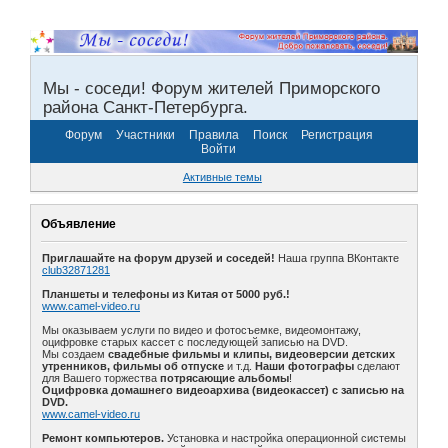
Мы - соседи! Форум жителей Приморского
района Санкт-Петербурга.
Форум
Участники
Правила
Поиск
Регистрация
Войти
Активные темы
Объявление
Приглашайте на форум друзей и соседей!
Наша группа ВКонтакте
club32871281
Планшеты и телефоны из Китая от 5000 руб.!
www.camel-video.ru
Мы оказываем услуги по видео и фотосъемке, видеомонтажу,
оцифровке старых кассет с последующей записью на DVD.
Мы создаем
свадебные фильмы и клипы, видеоверсии детских
утренников, фильмы об отпуске
и т.д.
Наши фотографы
сделают
для Вашего торжества
потрясающие альбомы
!
Оцифровка домашнего видеоархива (видеокассет) с записью на
DVD.
www.camel-video.ru
Ремонт компьютеров.
Установка и настройка операционной системы