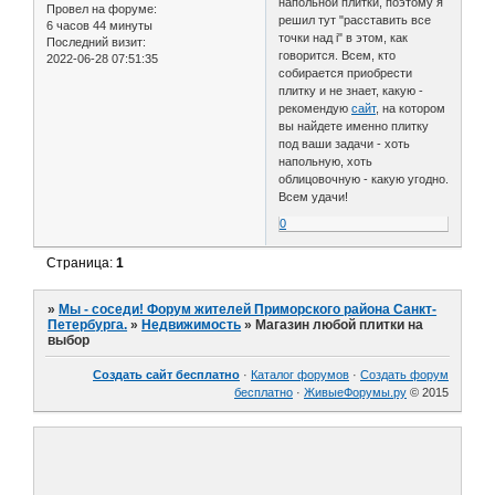
напольной плитки, поэтому я
Провел на форуме:
решил тут "расставить все
6 часов 44 минуты
точки над i" в этом, как
Последний визит:
говорится. Всем, кто
2022-06-28 07:51:35
собирается приобрести
плитку и не знает, какую -
рекомендую
сайт
, на котором
вы найдете именно плитку
под ваши задачи - хоть
напольную, хоть
облицовочную - какую угодно.
Всем удачи!
0
Страница:
1
»
Мы - соседи! Форум жителей Приморского района Санкт-
Петербурга.
»
Недвижимость
»
Магазин любой плитки на
выбор
Создать сайт бесплатно
·
Каталог форумов
·
Создать форум
бесплатно
·
ЖивыеФорумы.ру
© 2015