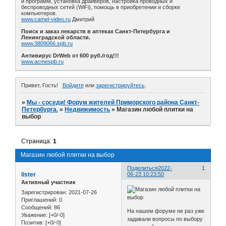
и программ, установка драйверов, настройка проводных и
беспроводных сетей (WiFi), помощь в приобретении и сборке
компьютеров.
www.camel-video.ru
Дмитрий
Поиск и заказ лекарств в аптеках Санкт-Петербурга и
Ленинградской области.
www.3809066.spb.ru
Антивирус DrWeb от 600 руб./год!!!
www.acmespb.ru
Привет, Гость!
Войдите
или
зарегистрируйтесь
.
»
Мы - соседи! Форум жителей Приморского района Санкт-
Петербурга.
»
Недвижимость
»
Магазин любой плитки на
выбор
Страница:
1
Магазин любой плитки на выбор
Поделиться
2022-
1
lister
06-23 10:23:50
Активный участник
Зарегистрирован
: 2021-07-26
Приглашений:
0
Сообщений:
86
На нашем форуме не раз уже
Уважение:
[+0/-0]
задавали вопросы по выбору
Позитив:
[+0/-0]