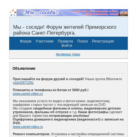
Мы - соседи! Форум жителей Приморского
района Санкт-Петербурга.
Форум
Участники
Правила
Поиск
Регистрация
Войти
Активные темы
Объявление
Приглашайте на форум друзей и соседей!
Наша группа ВКонтакте
club32871281
Планшеты и телефоны из Китая от 5000 руб.!
www.camel-video.ru
Мы оказываем услуги по видео и фотосъемке, видеомонтажу,
оцифровке старых кассет с последующей записью на DVD.
Мы создаем
свадебные фильмы и клипы, видеоверсии детских
утренников, фильмы об отпуске
и т.д.
Наши фотографы
сделают
для Вашего торжества
потрясающие альбомы
!
Оцифровка домашнего видеоархива (видеокассет) с записью на
DVD.
www.camel-video.ru
Ремонт компьютеров.
Установка и настройка операционной системы