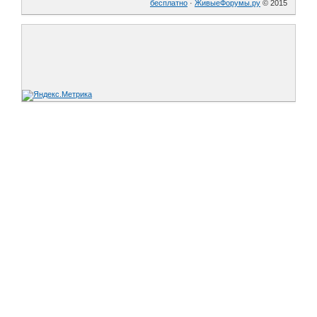
бесплатно
·
ЖивыеФорумы.ру
© 2015