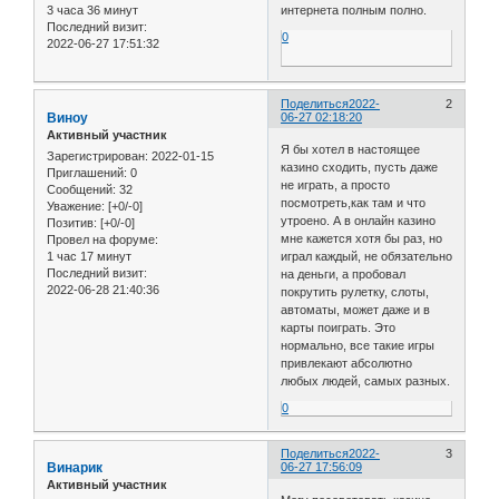
3 часа 36 минут
интернета полным полно.
Последний визит:
0
2022-06-27 17:51:32
Поделиться
2022-
2
Виноу
06-27 02:18:20
Активный участник
Я бы хотел в настоящее
Зарегистрирован
: 2022-01-15
казино сходить, пусть даже
Приглашений:
0
не играть, а просто
Сообщений:
32
посмотреть,как там и что
Уважение:
[+0/-0]
утроено. А в онлайн казино
Позитив:
[+0/-0]
мне кажется хотя бы раз, но
Провел на форуме:
1 час 17 минут
играл каждый, не обязательно
Последний визит:
на деньги, а пробовал
2022-06-28 21:40:36
покрутить рулетку, слоты,
автоматы, может даже и в
карты поиграть. Это
нормально, все такие игры
привлекают абсолютно
любых людей, самых разных.
0
Поделиться
2022-
3
Винарик
06-27 17:56:09
Активный участник