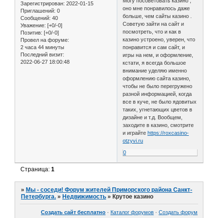
Могу посоветовать казино ,
Зарегистрирован
: 2022-01-15
оно мне понравилось даже
Приглашений:
0
больше, чем сайты казино .
Сообщений:
40
Советую зайти на сайт и
Уважение:
[+0/-0]
посмотреть, что и как в
Позитив:
[+0/-0]
казино устроено, уверен, что
Провел на форуме:
2 часа 44 минуты
понравится и сам сайт, и
Последний визит:
игры на нем, и оформление,
2022-06-27 18:00:48
кстати, я всегда большое
внимание уделяю именно
оформлению сайта казино,
чтобы не было перегружено
разной информацией, когда
все в куче, не было ядовитых
таких, угнетающих цветов в
дизайне и т.д. Вообщем,
заходите в казино, смотрите
и играйте
https://roxcasino-
otzyvi.ru
0
Страница:
1
»
Мы - соседи! Форум жителей Приморского района Санкт-
Петербурга.
»
Недвижимость
»
Крутое казино
Создать сайт бесплатно
·
Каталог форумов
·
Создать форум