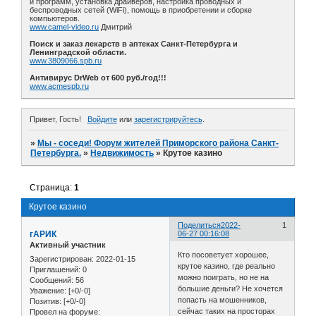
и программ, установка драйверов, настройка проводных и
беспроводных сетей (WiFi), помощь в приобретении и сборке
компьютеров.
www.camel-video.ru
Дмитрий
Поиск и заказ лекарств в аптеках Санкт-Петербурга и
Ленинградской области.
www.3809066.spb.ru
Антивирус DrWeb от 600 руб./год!!!
www.acmespb.ru
Привет, Гость!
Войдите
или
зарегистрируйтесь
.
»
Мы - соседи! Форум жителей Приморского района Санкт-
Петербурга.
»
Недвижимость
»
Крутое казино
Страница:
1
Крутое казино
Поделиться
2022-
1
гАРИК
06-27 00:16:08
Активный участник
Кто посоветует хорошее,
Зарегистрирован
: 2022-01-15
крутое казино, где реально
Приглашений:
0
можно поиграть, но не на
Сообщений:
56
большие деньги? Не хочется
Уважение:
[+0/-0]
попасть на мошенников,
Позитив:
[+0/-0]
сейчас таких на просторах
Провел на форуме: